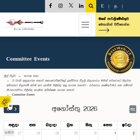
E
|
த
|
මගේ පාර්ලිමේන්තුව
මෙතැනින් පිවිසෙන්න
Committee Events
මුල් පිටුව
කාරක සභා
01 වැනි අනුකාරක සභාව (නොරොච්චෝලේ ලක්විජය විදුලි බලාගාරය මගින් පරිසරයට සිදුවන
අහිතකර බලපෑම් අවම කර ගැනීම පිළිබඳ අනු කාරක සභාව) - පරිසරය, කෘෂිකර්මය සහ සම්පත්
තිරසාරත්වය පිළිබඳ ආංශික අධීක්ෂණ කාරක සභාව
Committee Events
02
අගෝස්තු 2026
අද
සඳුදා
අඟ
බදාදා
බ්‍රහ
සිකු
සෙන
ඉරිදා
සති31
27
28
29
30
31
1
2