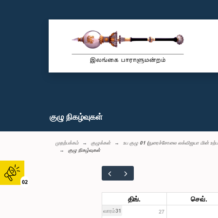
குழு நிகழ்வுகள்
முதற்பக்கம்
குழுக்கள்
உப குழு 01 (நுரைச்சோலை லக்விஜயா மின் உற்ப
குழு நிகழ்வுகள்
02
திங்.
செவ்.
வாரம்31
27