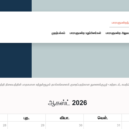
பாராளுமன்றத்
முதற்பக்கம்
பாராளுமன்ற உறுப்பினர்கள்
பாராளுமன்ற அலுவ
த்தி நிலையத்தின் பாதகமான சுற்றுச்சூழல் தாக்கங்களைக் குறைப்பதற்கான துணைக்குழு) - சுற்றாடல், கமத்த
ஆகஸ்ட் 2026
புத.
வியா.
வெள்.
28
29
30
31