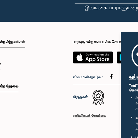
ன்ற அலுவல்கள்
பாராளுமன்ற கையடக்க செயலி
்
உங்
எம்மை பின்தொடர்க :
"சரி
ன்ற நேரலை
கொள்க
விருதுகள்
அ
அ
அ
தனியுரிமைக் கொள்கை
த
உ
த
ப