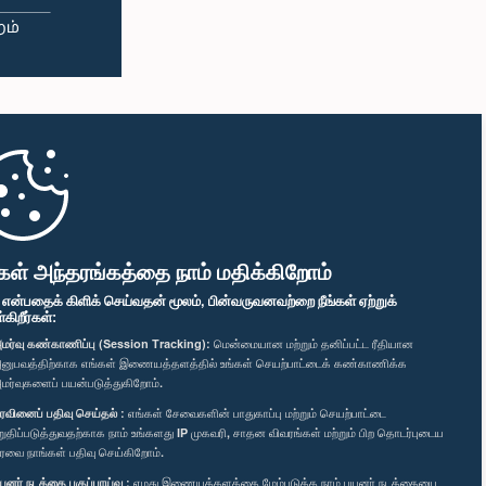
கள் அந்தரங்கத்தை நாம் மதிக்கிறோம்
" என்பதைக் கிளிக் செய்வதன் மூலம், பின்வருவனவற்றை நீங்கள் ஏற்றுக்
ிறீர்கள்:
மர்வு கண்காணிப்பு (Session Tracking):
மென்மையான மற்றும் தனிப்பட்ட ரீதியான
னுபவத்திற்காக எங்கள் இணையத்தளத்தில் உங்கள் செயற்பாட்டைக் கண்காணிக்க
மர்வுகளைப் பயன்படுத்துகிறோம்.
ரவினைப் பதிவு செய்தல் :
எங்கள் சேவைகளின் பாதுகாப்பு மற்றும் செயற்பாட்டை
றுதிப்படுத்துவதற்காக நாம் உங்களது IP முகவரி, சாதன விவரங்கள் மற்றும் பிற தொடர்புடைய
ரவை நாங்கள் பதிவு செய்கிறோம்.
யனர் நடத்தை பகுப்பாய்வு :
எமது இணையத்தளத்தை மேம்படுத்த நாம் பயனர் நடத்தையை