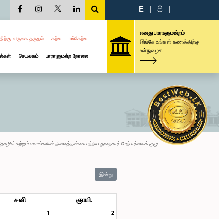
E
|
සි
|
எனது பாராளுமன்றம்
திற்கு வருகை தருதல்
கற்க
பங்கேற்க
இங்கே உங்கள் கணக்கிற்கு
உள்நுழைக
ல்கள்
செயலகம்
பாராளுமன்ற நேரலை
ொழில் மற்றும் வளங்களின் நிலைத்தன்மை பற்றிய துறைசார் மேற்பார்வைக் குழு
இன்று
சனி
ஞாயி.
1
2