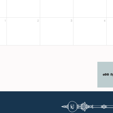
1
2
3
4
මෙම පි