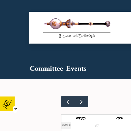
Committee Events
02
සඳුදා
අඟ
සති31
27