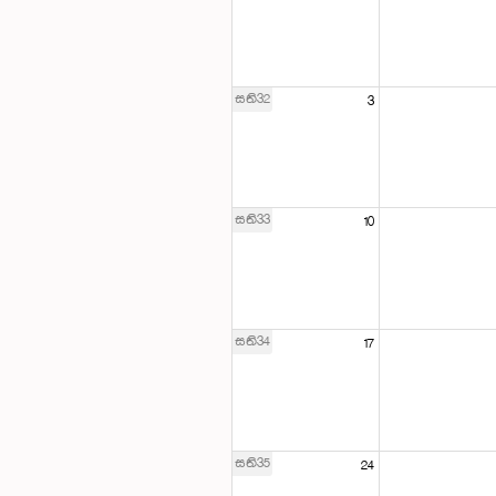
සති32
3
සති33
10
සති34
17
සති35
24