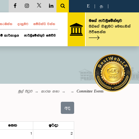
E
|
த
|
මගේ පාර්ලිමේන්තුව
ව නරඹන්න
දැනුමට
සම්බන්ධ වන්න
ඔබගේ ගිණුමට මෙතැනින්
පිවිසෙන්න
ම් කාර්යාලය
පාර්ලිමේන්තුව සජීවීව
මුල් පිටුව
කාරක සභා
Committee Events
අද
සෙන
ඉරිදා
1
2