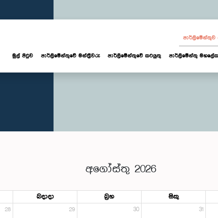
පාර්ලි‌මේන්තු
මුල් පිටුව
පාර්ලි‌මේන්තුවේ මන්ත්‍රීවරු
පාර්ලිමේන්තුවේ කටයුතු
පාර්ලිමේන්තු මහලේක
අගෝස්තු 2026
බදාදා
බ්‍රහ
සිකු
28
29
30
31