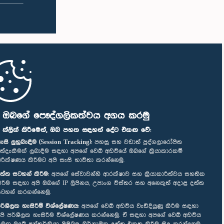
ි ඔබගේ පෞද්ගලිකත්වය අගය කරමු
" ක්ලික් කිරීමෙන්, ඔබ පහත සඳහන් දේට එකඟ වේ:
ැසි ලුහුබැඳීම (Session Tracking):
පහසු සහ වඩාත් පුද්ගලාරෝපිත
ත්දැකීමක් ලබාදීම සඳහා අපගේ වෙබ් අඩවියේ ඔබගේ ක්‍රියාකාරකම්
ිරීක්ෂණය කිරීමට අපි සැසි භාවිතා කරන්නෙමු.
ත්ත සටහන් කිරීම:
අපගේ සේවාවන්හි ආරක්ෂාව සහ ක්‍රියාකාරීත්වය සහතික
ිරීම සඳහා අපි ඔබගේ IP ලිපිනය, උපාංග විස්තර සහ අනෙකුත් අදාළ දත්ත
ටහන් කරගන්නෙමු.
රිශීලක හැසිරීම් විශ්ලේෂණය:
අපගේ වෙබ් අඩවිය වැඩිදියුණු කිරීම සඳහා
පි පරිශීලක හැසිරීම විශ්ලේෂණය කරන්නෙමු. ඒ සඳහා අපගේ වෙබ් අඩවිය