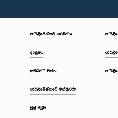
පාර්ලි‌මේන්තුව නරඹන්න
පාර්ලි
දැනුමට
පාර්ලි
සම්බන්ධ වන්න
පාර්ලි
පාර්ලි‌මේන්තුවේ මන්ත්‍රීවරු
මුල් පිටුව