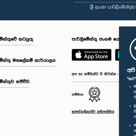
මේන්තුවේ කටයුතු
පාර්ලිමේන්තු ජංගම යෙදුම
මේන්තු මහලේකම් කාර්යාලය
අප
අප හා සම්බන්ධ වී සිටින්න :
"හරි
මේන්තුව සජීවීව
ස
අ
සම්මාන
න
ද
ක
පෞද්ගලිකත්ව ප්‍රතිපත්තිය
ස
ප
අ