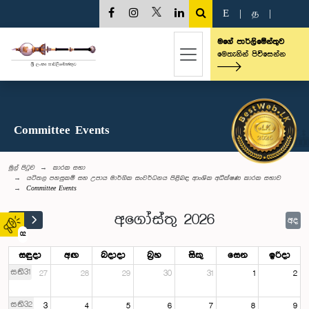
E
|
த
|
මගේ පාර්ලිමේන්තුව
මෙතැනින් පිවිසෙන්න
Committee Events
මුල් පිටුව
කාරක සභා
යටිතල පහසුකම් සහ උපාය මාර්ගික සංවර්ධනය පිළිබඳ ආංශික අධීක්ෂණ කාරක සභාව
Committee Events
අගෝස්තු 2026
අද
02
සඳුදා
අඟ
බදාදා
බ්‍රහ
සිකු
සෙන
ඉරිදා
සති31
27
28
29
30
31
1
2
සති32
3
4
5
6
7
8
9