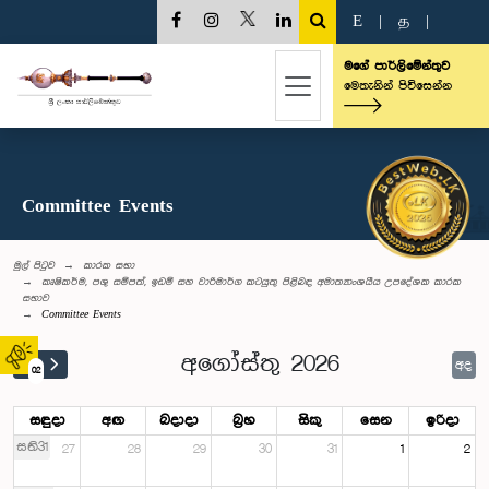
E
|
த
|
මගේ පාර්ලිමේන්තුව
මෙතැනින් පිවිසෙන්න
Committee Events
මුල් පිටුව
කාරක සභා
කෘෂිකර්ම, පශු සම්පත්, ඉඩම් සහ වාරිමාර්ග කටයුතු පිළිබඳ අමාත්‍යාංශයීය උපදේශක කාරක
සභාව
Committee Events
අගෝස්තු 2026
අද
02
සඳුදා
අඟ
බදාදා
බ්‍රහ
සිකු
සෙන
ඉරිදා
සති31
27
28
29
30
31
1
2