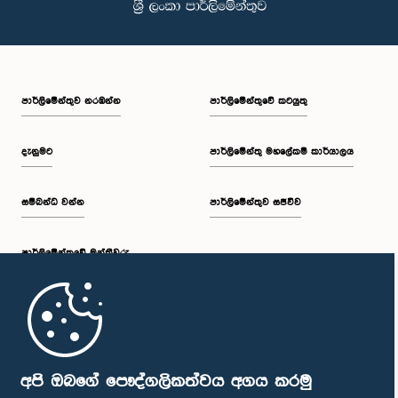
පාර්ලි‌මේන්තුව නරඹන්න
පාර්ලිමේන්තුවේ කටයුතු
දැනුමට
පාර්ලිමේන්තු මහලේකම් කාර්යාලය
සම්බන්ධ වන්න
පාර්ලිමේන්තුව සජීවීව
පාර්ලි‌මේන්තුවේ මන්ත්‍රීවරු
මුල් පිටුව
පාර්ලිමේන්තු ජංගම යෙදුම
අපි ඔබගේ පෞද්ගලිකත්වය අගය කරමු