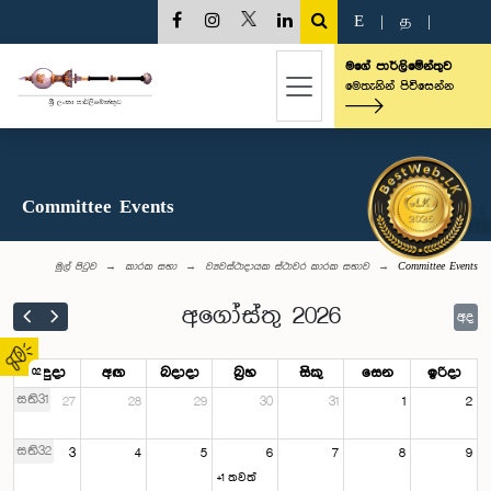
E
|
த
|
මගේ පාර්ලිමේන්තුව
මෙතැනින් පිවිසෙන්න
Committee Events
මුල් පිටුව
කාරක සභා
ව්‍යවස්ථාදායක ස්ථාවර කාරක සභාව
Committee Events
අගෝස්තු 2026
අද
සඳුදා
අඟ
බදාදා
බ්‍රහ
සිකු
සෙන
ඉරිදා
02
සති31
27
28
29
30
31
1
2
සති32
3
4
5
6
7
8
9
+1 තවත්