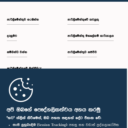
පාර්ලි‌මේන්තුව නරඹන්න
පාර්ලිමේන්තුවේ කටයුතු
දැනුමට
පාර්ලිමේන්තු මහලේකම් කාර්යාලය
සම්බන්ධ වන්න
පාර්ලිමේන්තුව සජීවීව
පාර්ලි‌මේන්තුවේ මන්ත්‍රීවරු
මුල් පිටුව
පාර්ලිමේන්තු ජංගම යෙදුම
අපි ඔබගේ පෞද්ගලිකත්වය අගය කරමු
"හරි" ක්ලික් කිරීමෙන්, ඔබ පහත සඳහන් දේට එකඟ වේ:
සැසි ලුහුබැඳීම (Session Tracking):
පහසු සහ වඩාත් පුද්ගලාරෝපිත