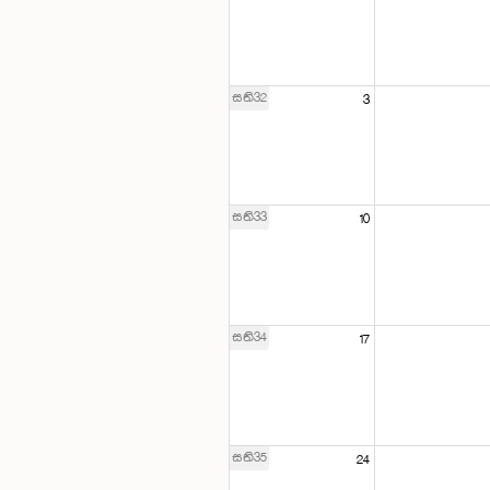
සති32
3
සති33
10
සති34
17
සති35
24