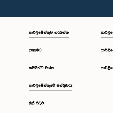
පාර්ලි‌මේන්තුව නරඹන්න
පාර්ලි
දැනුමට
පාර්ලි
සම්බන්ධ වන්න
පාර්ලි
පාර්ලි‌මේන්තුවේ මන්ත්‍රීවරු
මුල් පිටුව