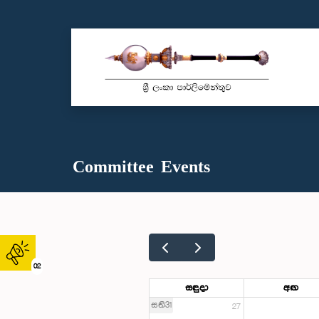
Committee Events
02
සඳුදා
අඟ
සති31
27