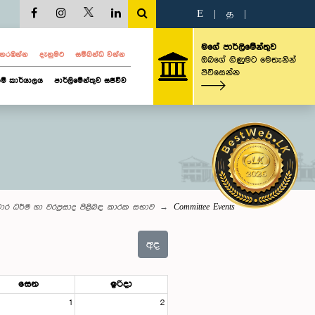
E
|
த
|
මගේ පාර්ලිමේන්තුව
ව නරඹන්න
දැනුමට
සම්බන්ධ වන්න
ඔබගේ ගිණුමට මෙතැනින්
පිවිසෙන්න
ම් කාර්යාලය
පාර්ලිමේන්තුව සජීවීව
ාර ධර්ම හා වරප්‍රසාද පිළිබඳ කාරක සභාව
Committee Events
අද
සෙන
ඉරිදා
1
2