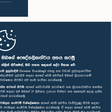
ි ඔබගේ පෞද්ගලිකත්වය අගය කරමු
" ක්ලික් කිරීමෙන්, ඔබ පහත සඳහන් දේට එකඟ වේ:
ැසි ලුහුබැඳීම (Session Tracking):
පහසු සහ වඩාත් පුද්ගලාරෝපිත
ත්දැකීමක් ලබාදීම සඳහා අපගේ වෙබ් අඩවියේ ඔබගේ ක්‍රියාකාරකම්
ිරීක්ෂණය කිරීමට අපි සැසි භාවිතා කරන්නෙමු.
ත්ත සටහන් කිරීම:
අපගේ සේවාවන්හි ආරක්ෂාව සහ ක්‍රියාකාරීත්වය සහතික
ිරීම සඳහා අපි ඔබගේ IP ලිපිනය, උපාංග විස්තර සහ අනෙකුත් අදාළ දත්ත
ටහන් කරගන්නෙමු.
රිශීලක හැසිරීම් විශ්ලේෂණය:
අපගේ වෙබ් අඩවිය වැඩිදියුණු කිරීම සඳහා
පි පරිශීලක හැසිරීම විශ්ලේෂණය කරන්නෙමු. ඒ සඳහා අපගේ වෙබ් අඩවිය