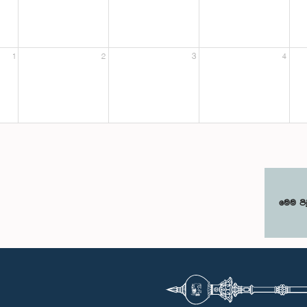
1
2
3
4
මෙම පි