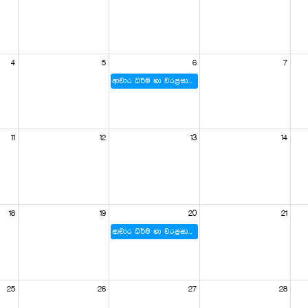
4
5
6
7
ආචාර ධර්ම හා වරප්‍රසාද පිළිබඳ කාරක සභාව
11
12
13
14
18
19
20
21
ආචාර ධර්ම හා වරප්‍රසාද පිළිබඳ කාරක සභාව
25
26
27
28