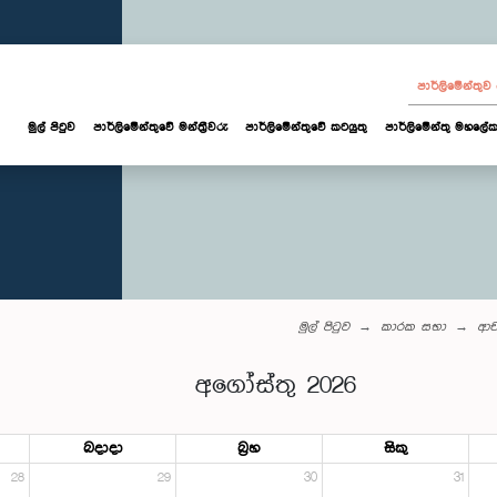
පාර්ලි‌මේන්තු
මුල් පිටුව
පාර්ලි‌මේන්තුවේ මන්ත්‍රීවරු
පාර්ලිමේන්තුවේ කටයුතු
පාර්ලිමේන්තු මහලේක
මුල් පිටුව
කාරක සභා
ආච
අගෝස්තු 2026
බදාදා
බ්‍රහ
සිකු
28
29
30
31