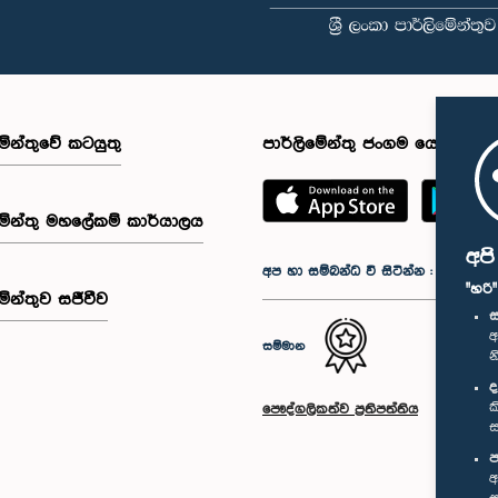
මේන්තුවේ කටයුතු
පාර්ලිමේන්තු ජංගම යෙදුම
මේන්තු මහලේකම් කාර්යාලය
අප
අප හා සම්බන්ධ වී සිටින්න :
"හරි
මේන්තුව සජීවීව
ස
අ
සම්මාන
න
ද
ක
පෞද්ගලිකත්ව ප්‍රතිපත්තිය
ස
ප
අ