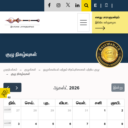
E
|
සි
|
எனது பாராளுமன்றம்
இங்கே உள்நுழைக
குழு நிகழ்வுகள்
முதற்பக்கம்
குழுக்கள்
ஒழுக்கவியல் மற்றும் சிறப்புரிமைகள் பற்றிய குழு
குழு நிகழ்வுகள்
ஆகஸ்ட் 2026
இன்று
02
திங்.
செவ்.
புத.
வியா.
வெள்.
சனி
ஞாயி.
வாரம்31
27
28
29
30
31
1
2
வாரம்32
3
4
5
6
7
8
9