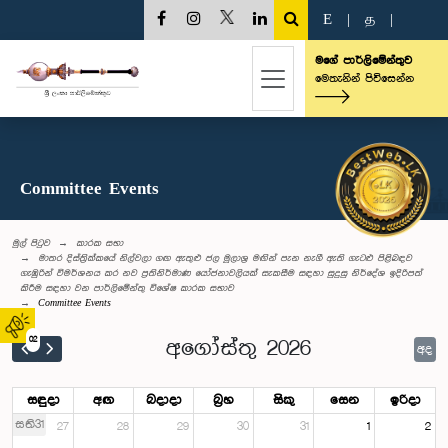
E
|
த
|
මගේ පාර්ලිමේන්තුව
මෙතැනින් පිවිසෙන්න
Committee Events
මුල් පිටුව
කාරක සභා
මාතර දිස්ත්‍රික්කයේ නිල්වලා ගඟ ඇතුළු ජල මූලාශ්‍ර මඟින් පැන නැගී ඇති ගැටළු පිළිබඳව
ගැඹුරින් විමර්ශනය කර නව ප්‍රතිනිර්මාණ යෝජනාවලියක් සැකසීම සඳහා සුදුසු නිර්දේශ ඉදිරිපත්
කිරීම සඳහා වන පාර්ලිමේන්තු විශේෂ කාරක සභාව
Committee Events
02
අගෝස්තු 2026
අද
සඳුදා
අඟ
බදාදා
බ්‍රහ
සිකු
සෙන
ඉරිදා
සති31
27
28
29
30
31
1
2