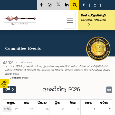
E
|
த
|
මගේ පාර්ලිමේන්තුව
මෙතැනින් පිවිසෙන්න
Committee Events
මුල් පිටුව
කාරක සභා
රජය විසින් ප්‍රකාශයට පත් කළ මූල්‍ය බංකොලොත්භාවයට හේතු පරීක්ෂා කර පාර්ලිමේන්තුවට
වාර්තා කිරීමටත්, ඒ පිළිබඳව සිය යෝජනා හා නිර්දේශ ඉදිරිපත් කිරීමටත් වන පාර්ලිමේන්තු විශේෂ
කාරක සභාව
Committee Events
02
අගෝස්තු 2026
අද
සඳුදා
අඟ
බදාදා
බ්‍රහ
සිකු
සෙන
ඉරිදා
සති31
27
28
29
30
31
1
2