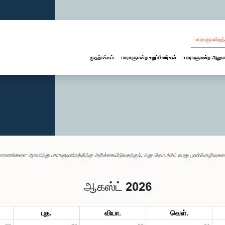
பாராளுமன்றத்
முதற்பக்கம்
பாராளுமன்ற உறுப்பினர்கள்
பாராளுமன்ற அலுவ
காரணங்களை ஆராய்ந்து பாராளுமன்றத்திற்கு அறிக்கையிடுவதற்கும், அது தொடர்பில் தமது முன்மொழிவுகளையு
ஆகஸ்ட் 2026
புத.
வியா.
வெள்.