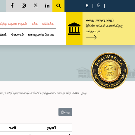
E
|
සි
|
எனது பாராளுமன்றம்
திற்கு வருகை தருதல்
கற்க
பங்கேற்க
இங்கே உங்கள் கணக்கிற்கு
உள்நுழைக
ல்கள்
செயலகம்
பாராளுமன்ற நேரலை
ம் விதப்புரைகளையும் சமர்ப்பிப்பதற்குமான பாராளுமன்ற விசேட குழு
இன்று
சனி
ஞாயி.