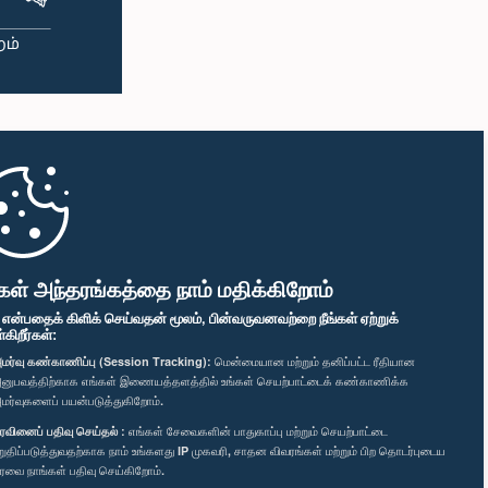
கள் அந்தரங்கத்தை நாம் மதிக்கிறோம்
" என்பதைக் கிளிக் செய்வதன் மூலம், பின்வருவனவற்றை நீங்கள் ஏற்றுக்
ிறீர்கள்:
மர்வு கண்காணிப்பு (Session Tracking):
மென்மையான மற்றும் தனிப்பட்ட ரீதியான
னுபவத்திற்காக எங்கள் இணையத்தளத்தில் உங்கள் செயற்பாட்டைக் கண்காணிக்க
மர்வுகளைப் பயன்படுத்துகிறோம்.
ரவினைப் பதிவு செய்தல் :
எங்கள் சேவைகளின் பாதுகாப்பு மற்றும் செயற்பாட்டை
றுதிப்படுத்துவதற்காக நாம் உங்களது IP முகவரி, சாதன விவரங்கள் மற்றும் பிற தொடர்புடைய
ரவை நாங்கள் பதிவு செய்கிறோம்.