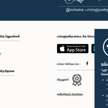
ன்ற அலுவல்கள்
பாராளுமன்ற கையடக்க செயலி
்
உங்
எம்மை பின்தொடர்க :
"சரி
ன்ற நேரலை
கொள்க
விருதுகள்
அ
அ
அ
தனியுரிமைக் கொள்கை
த
உ
த