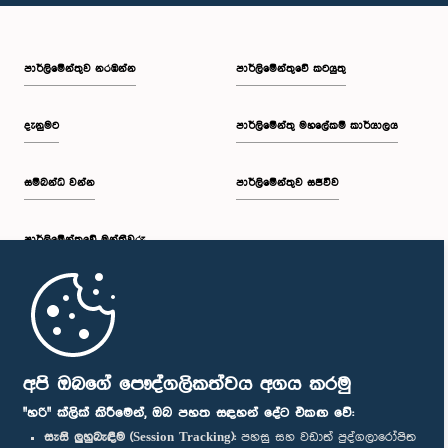
පාර්ලි‌මේන්තුව නරඹන්න
පාර්ලිමේන්තුවේ කටයුතු
දැනුමට
පාර්ලිමේන්තු මහලේකම් කාර්යාලය
සම්බන්ධ වන්න
පාර්ලිමේන්තුව සජීවීව
පාර්ලි‌මේන්තුවේ මන්ත්‍රීවරු
මුල් පිටුව
පාර්ලිමේන්තු ජංගම යෙදුම
අපි ඔබගේ පෞද්ගලිකත්වය අගය කරමු
"හරි" ක්ලික් කිරීමෙන්, ඔබ පහත සඳහන් දේට එකඟ වේ:
සැසි ලුහුබැඳීම (Session Tracking):
පහසු සහ වඩාත් පුද්ගලාරෝපිත