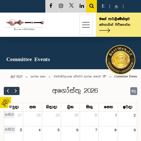
E
|
த
|
මගේ පාර්ලිමේන්තුව
මෙතැනින් පිවිසෙන්න
Committee Events
මුල් පිටුව
කාරක සභා
ව්‍යවස්ථාදායක ස්ථාවර කාරක සභාව "බී"
Committee Events
අගෝස්තු 2026
අද
සඳුදා
අඟ
බදාදා
බ්‍රහ
සිකු
සෙන
ඉරිදා
02
සති31
27
28
29
30
31
1
2
සති32
3
4
5
6
7
8
9