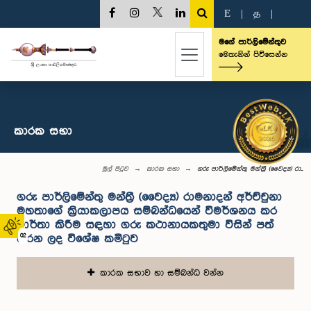
E
|
த
|
මගේ පාර්ලිමේන්තුව
මෙතැනින් පිවිසෙන්න
කාරක සභා
මුල් පිටුව
කාරක සභා
ගරු පාර්ලිමේන්තු මන්ත්‍රී (වෛද්‍ය) රා...
ගරු පාර්ලිමේන්තු මන්ත්‍රී (වෛද්‍ය) රාමනාදන් අර්ච්චුනා
මහතාගේ ක්‍රියාකලාපය සම්බන්ධයෙන් විමර්ශනය කර
වාර්තා කිරීම සඳහා ගරු කථානායකතුමා විසින් පත්
02
කරන ලද විශේෂ කමිටුව
කාරක සභාව හා සම්බන්ධ වන්න