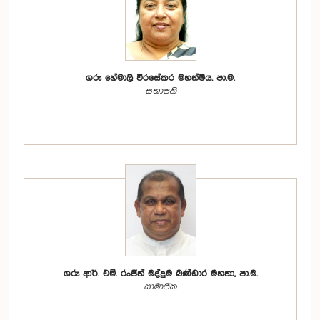
ගරු හේමාලි වීරසේකර මහත්මිය, පා.ම.
සභාපති
ගරු ආර්. එම්. රංජිත් මද්දුම බණ්ඩාර මහතා, පා.ම.
සාමාජික