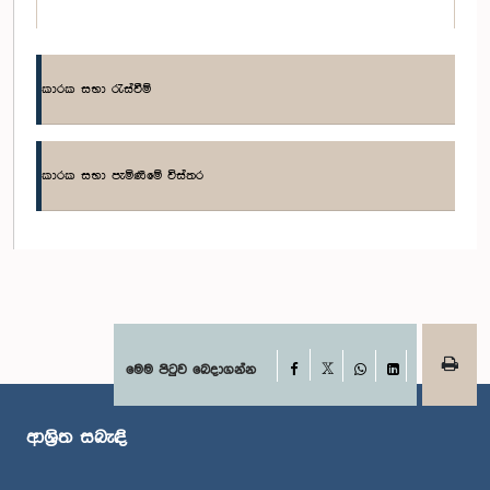
කාරක සභා රැස්වීම්
කාරක සභා පැමිණීමේ විස්තර
ගරු විජිත හේරත් මහතා, පා.ම.
සාමාජික
Facebook
මෙම පිටුව බෙදාගන්න
X
WhatsApp
LinkedIn
ආශ්‍රිත සබැඳි