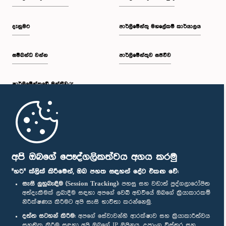
දැනුමට
පාර්ලිමේන්තු මහලේකම් කාර්යාලය
සම්බන්ධ වන්න
පාර්ලිමේන්තුව සජීවීව
පාර්ලි‌මේන්තුවේ මන්ත්‍රීවරු
මුල් පිටුව
පාර්ලිමේන්තු ජංගම යෙදුම
අපි ඔබගේ පෞද්ගලිකත්වය අගය කරමු
"හරි" ක්ලික් කිරීමෙන්, ඔබ පහත සඳහන් දේට එකඟ වේ:
සැසි ලුහුබැඳීම (Session Tracking):
පහසු සහ වඩාත් පුද්ගලාරෝපිත
අත්දැකීමක් ලබාදීම සඳහා අපගේ වෙබ් අඩවියේ ඔබගේ ක්‍රියාකාරකම්
නිරීක්ෂණය කිරීමට අපි සැසි භාවිතා කරන්නෙමු.
අප හා සම්බන්ධ වී සිටින්න :
දත්ත සටහන් කිරීම:
අපගේ සේවාවන්හි ආරක්ෂාව සහ ක්‍රියාකාරීත්වය
සහතික කිරීම සඳහා අපි ඔබගේ IP ලිපිනය, උපාංග විස්තර සහ