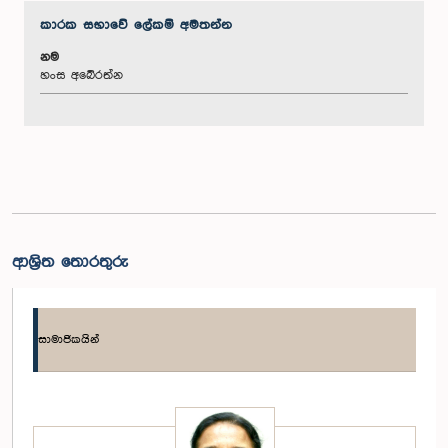
කාරක සභා‌වේ ලේකම් අමතන්න
නම
හංස අබේරත්න
ආශ්‍රිත තොරතුරු
සාමාජිකයින්