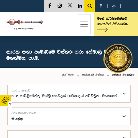
E
|
த
|
මගේ පාර්ලිමේන්තුව
මෙතැනින් පිවිසෙන්න
කාරක සභා පැමිණීමේ විස්තර: ගරු හේමාලි වීරසේකර
මහත්මිය, පා.ම.
මුල් පිටුව
පැමිණීමේ විස්තර
හේමාලි වීරසේකර
කාරක සභාව
02
පැමිණි/නොපැමිණි