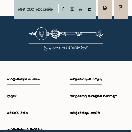
Facebook
මෙම පිටුව බෙදාගන්න
X
WhatsApp
LinkedIn
පාර්ලි‌මේන්තුව නරඹන්න
පාර්ලිමේන්තුවේ කටයුතු
දැනුමට
පාර්ලිමේන්තු මහලේකම් කාර්යාලය
සම්බන්ධ වන්න
පාර්ලිමේන්තුව සජීවීව
පාර්ලි‌මේන්තුවේ මන්ත්‍රීවරු