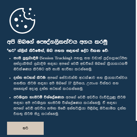
මුල් පිටුව
පාර්ලිමේන්තු ජංගම යෙදුම
අපි ඔබගේ පෞද්ගලිකත්වය අගය කරමු
"හරි" ක්ලික් කිරීමෙන්, ඔබ පහත සඳහන් දේට එකඟ වේ:
සැසි ලුහුබැඳීම (Session Tracking):
පහසු සහ වඩාත් පුද්ගලාරෝපිත
අත්දැකීමක් ලබාදීම සඳහා අපගේ වෙබ් අඩවියේ ඔබගේ ක්‍රියාකාරකම්
නිරීක්ෂණය කිරීමට අපි සැසි භාවිතා කරන්නෙමු.
අප හා සම්බන්ධ වී සිටින්න :
දත්ත සටහන් කිරීම:
අපගේ සේවාවන්හි ආරක්ෂාව සහ ක්‍රියාකාරීත්වය
සහතික කිරීම සඳහා අපි ඔබගේ IP ලිපිනය, උපාංග විස්තර සහ
අනෙකුත් අදාළ දත්ත සටහන් කරගන්නෙමු.
සම්මාන
පරිශීලක හැසිරීම් විශ්ලේෂණය:
අපගේ වෙබ් අඩවිය වැඩිදියුණු කිරීම
සඳහා අපි පරිශීලක හැසිරීම විශ්ලේෂණය කරන්නෙමු. ඒ සඳහා
අපගේ වෙබ් අඩවිය සමඟ ඔබේ අන්තර්ක්‍රියා පිළිබඳ නිර්නාමික දත්ත
පෞද්ගලිකත්ව ප්‍රතිපත්තිය
එකතු කිරීම සිදු කරන්නෙමු.
© ශ්‍රී ලංකා පාර්ලි‌මේන්තුව.
හරි
සියලු හිමිකම් ඇවිරිණි.
නිර්මාණය සහ සංවර්ධනය
TekGeeks