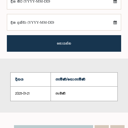
දින සිට (YYYY-MM-DD)
දින දක්වා (YYYY-MM-DD)
සොයන්න
දිනය
පැමිණි/නොපැමිණි
2025-01-21
පැමිණි