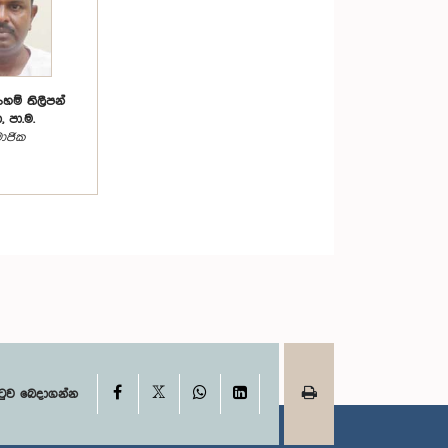
හම් තිලීපන්
 පා.ම.
ාජික
X
Facebook
WhatsApp
LinkedIn
ටුව බෙදාගන්න