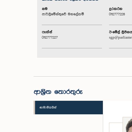
නම
දුරකථන
පාර්ලිමේන්තුවේ මහලේකම්
0112777228
ෆැක්ස්
ඊ-මේල් ලිපින
0112777227
sgp@parliame
ආශ්‍රිත තොරතුරු
සාමාජිකයින්