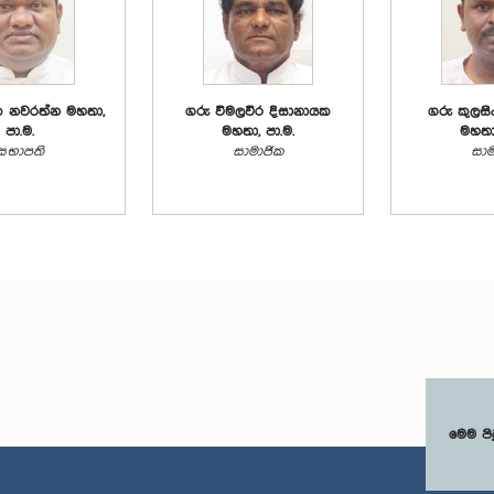
 නවරත්න මහතා,
ගරු විමලවීර දිසානායක
ගරු කුලසිං
පා.ම.
මහතා, පා.ම.
මහතා,
සභාපති
සාමාජික
සාම
මෙම පි