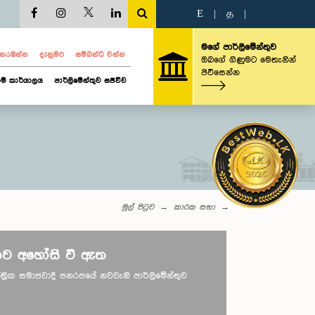
E
|
த
|
මගේ පාර්ලිමේන්තුව
ව නරඹන්න
දැනුමට
සම්බන්ධ වන්න
ඔබගේ ගිණුමට මෙතැනින්
පිවිසෙන්න
ම් කාර්යාලය
පාර්ලිමේන්තුව සජීවීව
මුල් පිටුව
කාරක සභා
ව අහෝසි වී ඇත
ාතාන්ත්‍රික සමාජවාදී ජනරජයේ නවවැනි පාර්ලිමේන්තුව