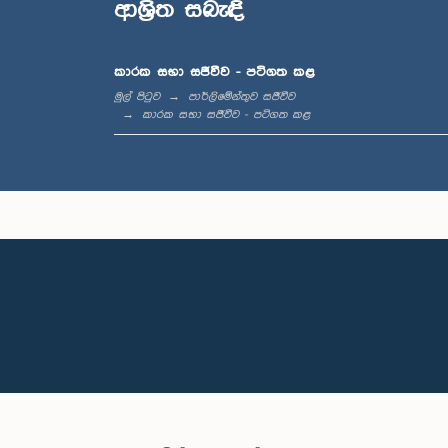
ආශ්‍රිත සබැඳි
කාරක සභා සජීවීව - පටිගත කළ
මුල් පිටුව
පාර්ලිමේන්තුව සජීවීව
කාරක සභා සජීවීව - පටිගත කළ