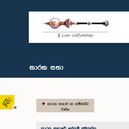
කාරක සභා
කාරක සභාව හා සම්බන්ධ
02
වන්න
කාරක සභා‌වේ ලේකම් අමතන්න