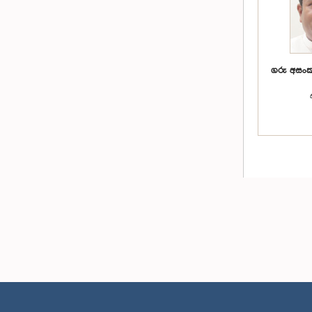
ගරු අසංක