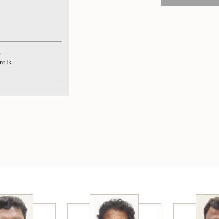
ය
nt.lk