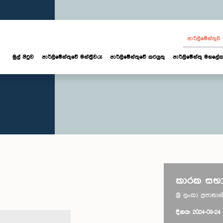
පාර්ලි‌මේන්තු
මුල් පිටුව
පාර්ලි‌මේන්තුවේ මන්ත්‍රීවරු
පාර්ලිමේන්තුවේ කටයුතු
පාර්ලිමේන්තු මහලේක
කාරක සභා
ශ්‍රී ලංකා ප්‍රජ
දිනය: 2024-09-24