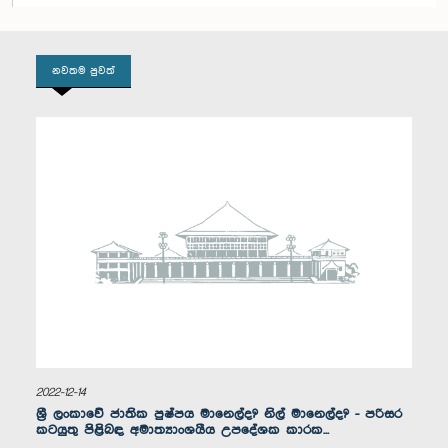
සාමාජික
නවතම පුවත්
ගරු ඉසුරු දොඩන්ගොඩ මහතා, පා.ම.
සාමාජික
2022-12-14
ශ්‍රී ලංකාවේ ජාතික පුෂ්පය මානෙල්ද? නිල් මානෙල්ද? - පරිසර
කටයුතු පිළිබඳ අමාත්‍යාංශයීය උපදේශක කාරක...