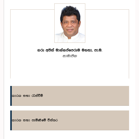
ගරු අජිත් මාන්නප්පෙරුම මහතා, පා.ම.
සාමාජික
කාරක සභා රැස්වීම්
කාරක සභා පැමිණීමේ විස්තර
ගරු තුෂාර ඉඳුනිල් අමරසේන මහතා, පා.ම.