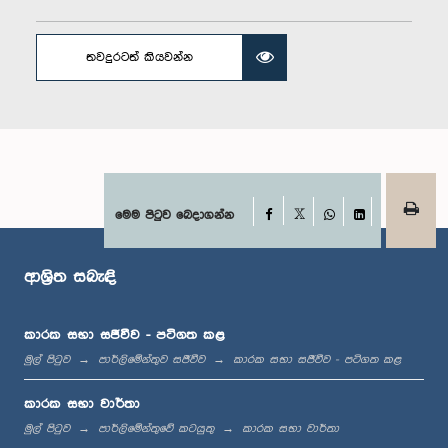
තවදුරටත් කියවන්න
ගරු මුදිතා ප්‍රිශාන්ති මහත්මිය, පා.ම.
සාමාජික
Facebook
මෙම පිටුව බෙදාගන්න
X
WhatsApp
LinkedIn
ආශ්‍රිත සබැඳි
කාරක සභා සජීවීව - පටිගත කළ
ගරු මංජුලා දිසානායක මහත්මිය, පා.ම.
මුල් පිටුව
පාර්ලිමේන්තුව සජීවීව
කාරක සභා සජීවීව - පටිගත කළ
සාමාජික
කාරක සභා වාර්තා
මුල් පිටුව
පාර්ලිමේන්තුවේ කටයුතු
කාරක සභා වාර්තා