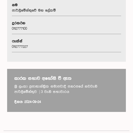
නම
පාර්ලිමේන්තුවේ මහ ලේකම්
දුරකථන
0112777100
ෆැක්ස්
0112777227
කාරක සභාව අහෝසි වී ඇත
ශ්‍රී ලංකා ප්‍රජාතාන්ත්‍රික සමාජවාදී ජනරජයේ නවවැනි
පාර්ලිමේන්තුව | 3 වැනි සභාවාරය
දිනය: 2024-09-24