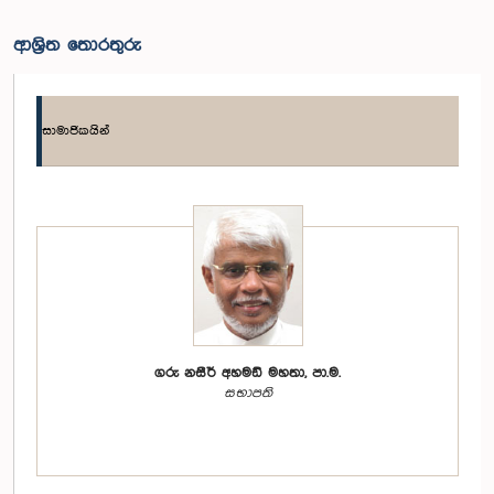
ආශ්‍රිත තොරතුරු
සාමාජිකයින්
ගරු නසීර් අහමඩ් මහතා, පා.ම.
සභාපති