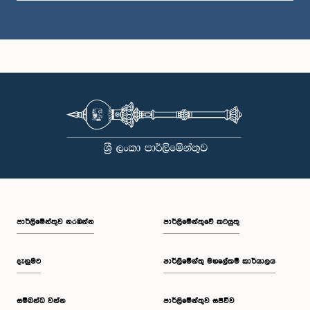
පාර්ලි‌මේන්තුව නරඹන්න
පාර්ලිමේන්තුවේ කටයුතු
දැනුමට
පාර්ලිමේන්තු මහලේකම් කාර්යාලය
සම්බන්ධ වන්න
පාර්ලිමේන්තුව සජීවීව