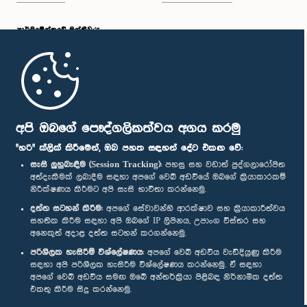
පාර්ලි‌මේන්තුවේ මන්ත්‍රීවරු
මුල් පිටුව
පාර්ලිමේන්තු ජංගම යෙදුම
අපි ඔබගේ පෞද්ගලිකත්වය අගය කරමු
"හරි" ක්ලික් කිරීමෙන්, ඔබ පහත සඳහන් දේට එකඟ වේ:
සැසි ලුහුබැඳීම (Session Tracking):
පහසු සහ වඩාත් පුද්ගලාරෝපිත
අත්දැකීමක් ලබාදීම සඳහා අපගේ වෙබ් අඩවියේ ඔබගේ ක්‍රියාකාරකම්
නිරීක්ෂණය කිරීමට අපි සැසි භාවිතා කරන්නෙමු.
අප හා සම්බන්ධ වී සිටින්න :
දත්ත සටහන් කිරීම:
අපගේ සේවාවන්හි ආරක්ෂාව සහ ක්‍රියාකාරීත්වය
සහතික කිරීම සඳහා අපි ඔබගේ IP ලිපිනය, උපාංග විස්තර සහ
අනෙකුත් අදාළ දත්ත සටහන් කරගන්නෙමු.
සම්මාන
පරිශීලක හැසිරීම් විශ්ලේෂණය:
අපගේ වෙබ් අඩවිය වැඩිදියුණු කිරීම
සඳහා අපි පරිශීලක හැසිරීම විශ්ලේෂණය කරන්නෙමු. ඒ සඳහා
අපගේ වෙබ් අඩවිය සමඟ ඔබේ අන්තර්ක්‍රියා පිළිබඳ නිර්නාමික දත්ත
පෞද්ගලිකත්ව ප්‍රතිපත්තිය
එකතු කිරීම සිදු කරන්නෙමු.