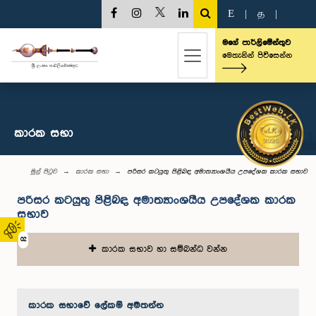
E
|
த
|
මගේ පාර්ලිමේන්තුව
මෙතැනින් පිවිසෙන්න
කාරක සභා
මුල් පිටුව
කාරක සභා
පරිසර කටයුතු පිළිබඳ අමාත්‍යාංශයීය උපදේශක කාරක සභාව
පරිසර කටයුතු පිළිබඳ අමාත්‍යාංශයීය උපදේශක කාරක
සභාව
02
කාරක සභාව හා සම්බන්ධ වන්න
කාරක සභා‌වේ ලේකම් අමතන්න