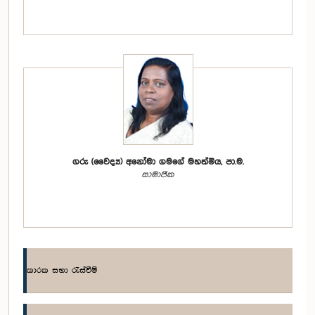
ගරු (වෛද්‍ය) අනෝමා ගමගේ මහත්මිය, පා.ම.
සාමාජික
කාරක සභා රැස්වීම්