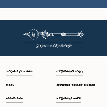
ගරු නිහාල් ගලප්පත්ති මහතා, පා.ම.
සාමාජික
පාර්ලි‌මේන්තුව නරඹන්න
පාර්ලිමේන්තුවේ කටයුතු
දැනුමට
පාර්ලිමේන්තු මහලේකම් කාර්යාලය
සම්බන්ධ වන්න
පාර්ලිමේන්තුව සජීවීව
ගරු ධර්මලිංගම් සිද්ධාර්ථන් මහතා, පා.ම.
සාමාජික