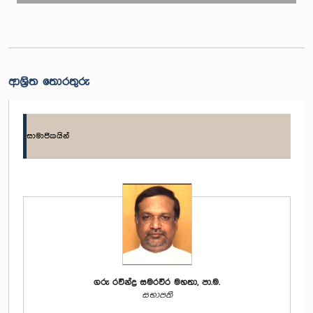
ආශ්‍රිත තොරතුරු
සාමාජිකයින්
ගරු රවීන්ද්‍ර සමරවීර මහතා, පා.ම.
සභාපති