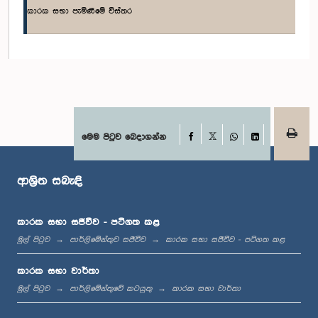
කාරක සභා පැමිණීමේ විස්තර
ගරු සිරිනාල් ද මෙල් මහතා, පා.ම.
සාමාජික
Facebook
මෙම පිටුව බෙදාගන්න
X
WhatsApp
LinkedIn
ආශ්‍රිත සබැඳි
කාරක සභා සජීවීව - පටිගත කළ
ගරු එස්. සී. මුතුකුමාරණ මහතා, පා.ම.
සාමාජික
මුල් පිටුව
පාර්ලිමේන්තුව සජීවීව
කාරක සභා සජීවීව - පටිගත කළ
කාරක සභා වාර්තා
මුල් පිටුව
පාර්ලිමේන්තුවේ කටයුතු
කාරක සභා වාර්තා