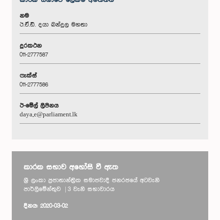
කාරක සභා‌වේ ලේකම් අමතන්න
නම
ඊ.ඒ.ඩී. දයා බන්දුල මහතා
දුරකථන
011-2777587
ෆැක්ස්
011-2777586
ඊ-මේල් ලිපිනය
daya_e@parliament.lk
කාරක සභාව අහෝසි වී ඇත
ශ්‍රී ලංකා ප්‍රජාතාන්ත්‍රික සමාජවාදී ජනරජයේ අටවැනි
පාර්ලිමේන්තුව | 3 වැනි සභාවාරය
දිනය: 2020-03-02