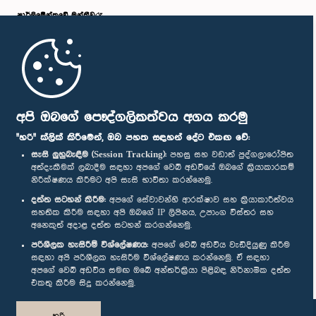
පාර්ලි‌මේන්තුවේ මන්ත්‍රීවරු
මුල් පිටුව
පාර්ලිමේන්තු ජංගම යෙදුම
අපි ඔබගේ පෞද්ගලිකත්වය අගය කරමු
"හරි" ක්ලික් කිරීමෙන්, ඔබ පහත සඳහන් දේට එකඟ වේ:
සැසි ලුහුබැඳීම (Session Tracking):
පහසු සහ වඩාත් පුද්ගලාරෝපිත
අත්දැකීමක් ලබාදීම සඳහා අපගේ වෙබ් අඩවියේ ඔබගේ ක්‍රියාකාරකම්
ගරු කේ. කේ. පියදාස මහතා, පා.ම.
නිරීක්ෂණය කිරීමට අපි සැසි භාවිතා කරන්නෙමු.
සාමාජික
අප හා සම්බන්ධ වී සිටින්න :
දත්ත සටහන් කිරීම:
අපගේ සේවාවන්හි ආරක්ෂාව සහ ක්‍රියාකාරීත්වය
සහතික කිරීම සඳහා අපි ඔබගේ IP ලිපිනය, උපාංග විස්තර සහ
අනෙකුත් අදාළ දත්ත සටහන් කරගන්නෙමු.
සම්මාන
පරිශීලක හැසිරීම් විශ්ලේෂණය:
අපගේ වෙබ් අඩවිය වැඩිදියුණු කිරීම
සඳහා අපි පරිශීලක හැසිරීම විශ්ලේෂණය කරන්නෙමු. ඒ සඳහා
අපගේ වෙබ් අඩවිය සමඟ ඔබේ අන්තර්ක්‍රියා පිළිබඳ නිර්නාමික දත්ත
පෞද්ගලිකත්ව ප්‍රතිපත්තිය
එකතු කිරීම සිදු කරන්නෙමු.
© ශ්‍රී ලංකා පාර්ලි‌මේන්තුව.