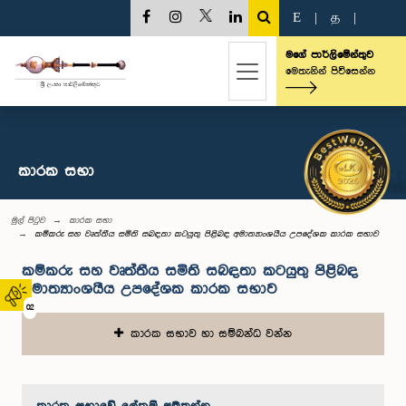
E
|
த
|
මගේ පාර්ලිමේන්තුව
මෙතැනින් පිවිසෙන්න
කාරක සභා
මුල් පිටුව
කාරක සභා
කම්කරු සහ වෘත්තීය සමිති සබඳතා කටයුතු පිළිබඳ අමාත්‍යාංශයීය උපදේශක කාරක සභාව
කම්කරු සහ වෘත්තීය සමිති සබඳතා කටයුතු පිළිබඳ
අමාත්‍යාංශයීය උපදේශක කාරක සභාව
02
කාරක සභාව හා සම්බන්ධ වන්න