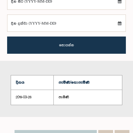
දින සිට (YYYY-MM-DD)
දින දක්වා (YYYY-MM-DD)
සොයන්න
දිනය
පැමිණි/නොපැමිණි
2019-03-26
පැමිණි