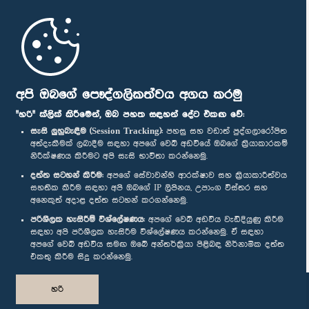
මුල් පිටුව
පාර්ලිමේන්තු ජංගම යෙදුම
අපි ඔබගේ පෞද්ගලිකත්වය අගය කරමු
"හරි" ක්ලික් කිරීමෙන්, ඔබ පහත සඳහන් දේට එකඟ වේ:
සැසි ලුහුබැඳීම (Session Tracking):
පහසු සහ වඩාත් පුද්ගලාරෝපිත
අත්දැකීමක් ලබාදීම සඳහා අපගේ වෙබ් අඩවියේ ඔබගේ ක්‍රියාකාරකම්
නිරීක්ෂණය කිරීමට අපි සැසි භාවිතා කරන්නෙමු.
අප හා සම්බන්ධ වී සිටින්න :
දත්ත සටහන් කිරීම:
අපගේ සේවාවන්හි ආරක්ෂාව සහ ක්‍රියාකාරීත්වය
සහතික කිරීම සඳහා අපි ඔබගේ IP ලිපිනය, උපාංග විස්තර සහ
අනෙකුත් අදාළ දත්ත සටහන් කරගන්නෙමු.
සම්මාන
පරිශීලක හැසිරීම් විශ්ලේෂණය:
අපගේ වෙබ් අඩවිය වැඩිදියුණු කිරීම
සඳහා අපි පරිශීලක හැසිරීම විශ්ලේෂණය කරන්නෙමු. ඒ සඳහා
අපගේ වෙබ් අඩවිය සමඟ ඔබේ අන්තර්ක්‍රියා පිළිබඳ නිර්නාමික දත්ත
පෞද්ගලිකත්ව ප්‍රතිපත්තිය
එකතු කිරීම සිදු කරන්නෙමු.
© ශ්‍රී ලංකා පාර්ලි‌මේන්තුව.
හරි
සියලු හිමිකම් ඇවිරිණි.
නිර්මාණය සහ සංවර්ධනය
TekGeeks