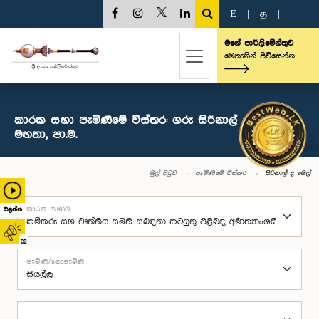
E
|
த
|
මගේ පාර්ලිමේන්තුව
මෙතැනින් පිවිසෙන්න
කාරක සභා පැමිණීමේ විස්තර: ගරු සිරිනාල් ද මෙල්
මහතා, පා.ම.
මුල් පිටුව
පැමිණීමේ විස්තර
සිරිනාල් ද මෙල්
කාරක සභාව
බලන්න
02
පැමිණි/නොපැමිණි