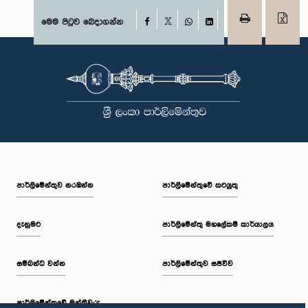
Facebook
මෙම පිටුව බෙදාගන්න
X
WhatsApp
LinkedIn
පාර්ලි‌මේන්තුව නරඹන්න
පාර්ලිමේන්තුවේ කටයුතු
දැනුමට
පාර්ලිමේන්තු මහලේකම් කාර්යාලය
සම්බන්ධ වන්න
පාර්ලිමේන්තුව සජීවීව
පාර්ලි‌මේන්තුවේ මන්ත්‍රීවරු