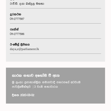
ඊ.ඒ.ඩී. දයා බන්දුල මහතා
දුරකථන
011-2777587
ෆැක්ස්
011-2777586
ඊ-මේල් ලිපිනය
daya_e@parliament.lk
කාරක සභාව අහෝසි වී ඇත
ශ්‍රී ලංකා ප්‍රජාතාන්ත්‍රික සමාජවාදී ජනරජයේ අටවැනි
පාර්ලිමේන්තුව | 3 වැනි සභාවාරය
දිනය: 2020-03-02