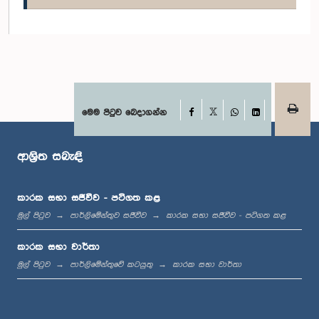
ගරු නීතිඥ අනුර ප්‍රියදර්ශන යාපා මහතා, පා.ම.
සාමාජික
Facebook
මෙම පිටුව බෙදාගන්න
X
WhatsApp
LinkedIn
ආශ්‍රිත සබැඳි
කාරක සභා සජීවීව - පටිගත කළ
ගරු (ආචාර්ය) බන්දුල ගුණවර්ධන මහතා, පා.ම.
මුල් පිටුව
පාර්ලිමේන්තුව සජීවීව
කාරක සභා සජීවීව - පටිගත කළ
සාමාජික
කාරක සභා වාර්තා
මුල් පිටුව
පාර්ලිමේන්තුවේ කටයුතු
කාරක සභා වාර්තා