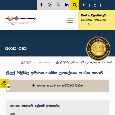
E
|
த
|
මගේ පාර්ලිමේන්තුව
මෙතැනින් පිවිසෙන්න
කාරක සභා
මුල් පිටුව
කාරක සභා
මුදල් පිළිබඳ අමාත්‍යාංශයීය උපදේශක කාරක සභාව
මුදල් පිළිබඳ අමාත්‍යාංශයීය උපදේශක කාරක සභාව
කාරක සභාව හා සම්බන්ධ වන්න
02
කාරක සභා‌වේ ලේකම් අමතන්න
නම