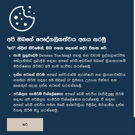
මුල් පිටුව
පාර්ලිමේන්තු ජංගම යෙදුම
අපි ඔබගේ පෞද්ගලිකත්වය අගය කරමු
"හරි" ක්ලික් කිරීමෙන්, ඔබ පහත සඳහන් දේට එකඟ වේ:
සැසි ලුහුබැඳීම (Session Tracking):
පහසු සහ වඩාත් පුද්ගලාරෝපිත
අත්දැකීමක් ලබාදීම සඳහා අපගේ වෙබ් අඩවියේ ඔබගේ ක්‍රියාකාරකම්
නිරීක්ෂණය කිරීමට අපි සැසි භාවිතා කරන්නෙමු.
ගරු අශෝක් අබේසිංහ මහතා, පා.ම.
අප හා සම්බන්ධ වී සිටින්න :
සාමාජික
දත්ත සටහන් කිරීම:
අපගේ සේවාවන්හි ආරක්ෂාව සහ ක්‍රියාකාරීත්වය
සහතික කිරීම සඳහා අපි ඔබගේ IP ලිපිනය, උපාංග විස්තර සහ
අනෙකුත් අදාළ දත්ත සටහන් කරගන්නෙමු.
සම්මාන
පරිශීලක හැසිරීම් විශ්ලේෂණය:
අපගේ වෙබ් අඩවිය වැඩිදියුණු කිරීම
සඳහා අපි පරිශීලක හැසිරීම විශ්ලේෂණය කරන්නෙමු. ඒ සඳහා
අපගේ වෙබ් අඩවිය සමඟ ඔබේ අන්තර්ක්‍රියා පිළිබඳ නිර්නාමික දත්ත
පෞද්ගලිකත්ව ප්‍රතිපත්තිය
එකතු කිරීම සිදු කරන්නෙමු.
© ශ්‍රී ලංකා පාර්ලි‌මේන්තුව.
හරි
සියලු හිමිකම් ඇවිරිණි.
නිර්මාණය සහ සංවර්ධනය
TekGeeks