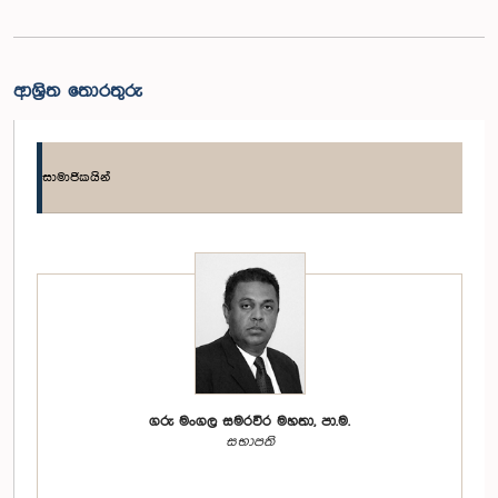
ආශ්‍රිත තොරතුරු
සාමාජිකයින්
ගරු මංගල සමරවීර මහතා, පා.ම.
සභාපති