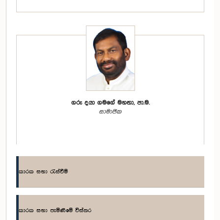
ගරු දයා ගමගේ මහතා, පා.ම.
සාමාජික
කාරක සභා රැස්වීම්
කාරක සභා පැමිණීමේ විස්තර