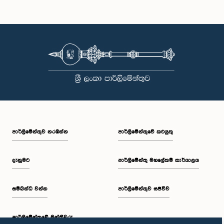
ගරු ලක්ෂ්මන් යාපා අබේවර්ධන මහතා, පා.ම.
සාමාජික
පාර්ලි‌මේන්තුව නරඹන්න
පාර්ලිමේන්තුවේ කටයුතු
දැනුමට
පාර්ලිමේන්තු මහලේකම් කාර්යාලය
සම්බන්ධ වන්න
පාර්ලිමේන්තුව සජීවීව
ගරු හර්ෂණ රාජකරුණා මහතා, පා.ම.
සාමාජික
පාර්ලි‌මේන්තුවේ මන්ත්‍රීවරු