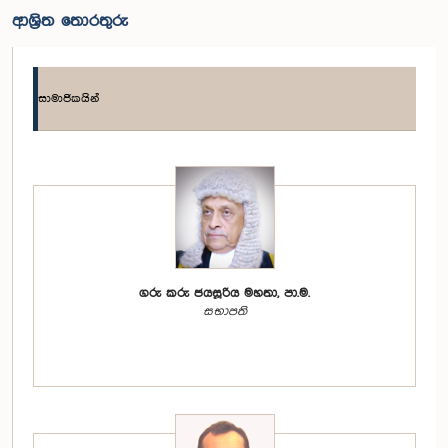
ආශ්‍රිත තොරතුරු
සාමාජිකයින්
ගරු කරු ජයසූරිය මහතා, පා.ම.
සභාපති