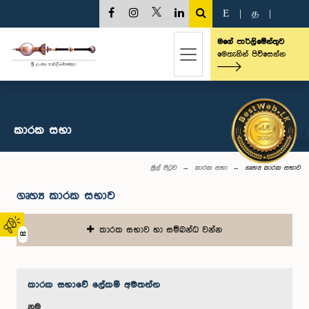
E
|
த
|
මගේ පාර්ලිමේන්තුව
මෙතැනින් පිවිසෙන්න
කාරක සභා
මුල් පිටුව
කාරක සභා
ගෘහ්‍ය කාරක සභාව
ගෘහ්‍ය කාරක සභාව
කාරක සභාව හා සම්බන්ධ වන්න
02
කාරක සභා‌වේ ලේකම් අමතන්න
නම