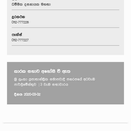
ධම්මික දසනායක මහතා
දුරකථන
0112-777228
ෆැක්ස්
0112-777227
කාරක සභාව අහෝසි වී ඇත
ශ්‍රී ලංකා ප්‍රජාතාන්ත්‍රික සමාජවාදී ජනරජයේ අටවැනි
පාර්ලිමේන්තුව | 3 වැනි සභාවාරය
දිනය: 2020-03-02