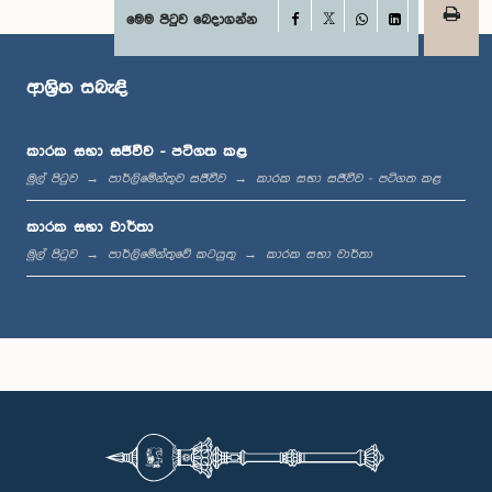
Facebook
මෙම පිටුව බෙදාගන්න
X
WhatsApp
LinkedIn
ආශ්‍රිත සබැඳි
කාරක සභා සජීවීව - පටිගත කළ
මුල් පිටුව
පාර්ලිමේන්තුව සජීවීව
කාරක සභා සජීවීව - පටිගත කළ
ගරු නිහාල් ගලප්පත්ති මහතා, පා.ම.
කාරක සභා වාර්තා
සාමාජික
මුල් පිටුව
පාර්ලිමේන්තුවේ කටයුතු
කාරක සභා වාර්තා