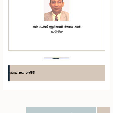
ගරු රංජිත් අලුවිහාරේ මහතා, පා.ම.
සාමාජික
කාරක සභා රැස්වීම්
ගරු තිලංග සුමතිපාල මහතා, පා.ම.
සාමාජික