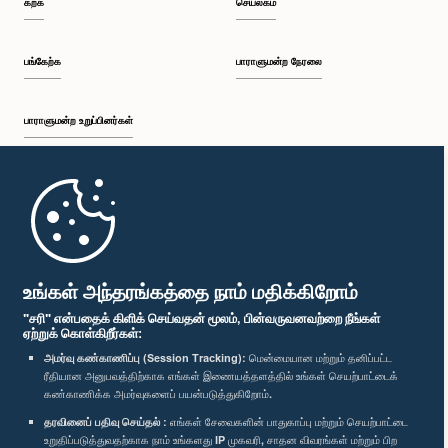
கற்க
செயலகம்
பி.ப. 2:05 - பி.ப. 2:29
பங்கேற்க
பாராளுமன்ற நேரலை
பாராளுமன்ற உறுப்பினர்கள்
பி.ப. 2:29 - பி.ப. 2:54
முதற்பக்கம்
பி.ப. 2:54 - பி.ப. 3:09
பாராளுமன்ற கையடக்க செயலி
உங்கள் அந்தரங்கத்தை நாம் மதிக்கிறோம்
"சரி" என்பதைக் கிளிக் செய்வதன் மூலம், பின்வருவனவற்றை நீங்கள்
ஏற்றுக் கொள்கிறீர்கள்:
பி.ப. 3:09 - பி.ப. 3:34
அமர்வு கண்காணிப்பு (Session Tracking):
மென்மையான மற்றும் தனிப்பட்ட
ரீதியான அனுபவத்திற்காக எங்கள் இணையத்தளத்தில் உங்கள் செயற்பாட்டைக்
எம்மை பின்தொடர்க :
கண்காணிக்க அமர்வுகளைப் பயன்படுத்துகிறோம்.
தரவினைப் பதிவு செய்தல் :
எங்கள் சேவைகளின் பாதுகாப்பு மற்றும் செயற்பாட்டை
பி.ப. 3:34 - பி.ப. 3:44
விருதுகள்
உறுதிப்படுத்துவதற்காக நாம் உங்களது IP முகவரி, சாதன விவரங்கள் மற்றும் பிற