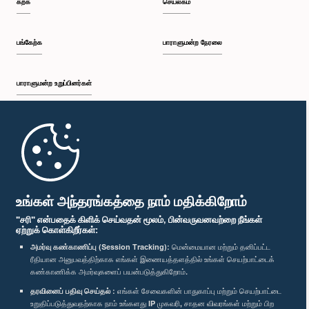
கற்க
செயலகம்
பி.ப. 2:05 - பி.ப. 2:29
பங்கேற்க
பாராளுமன்ற நேரலை
பாராளுமன்ற உறுப்பினர்கள்
பி.ப. 2:29 - பி.ப. 2:54
முதற்பக்கம்
பி.ப. 2:54 - பி.ப. 3:09
பாராளுமன்ற கையடக்க செயலி
உங்கள் அந்தரங்கத்தை நாம் மதிக்கிறோம்
"சரி" என்பதைக் கிளிக் செய்வதன் மூலம், பின்வருவனவற்றை நீங்கள்
ஏற்றுக் கொள்கிறீர்கள்:
பி.ப. 3:09 - பி.ப. 3:34
அமர்வு கண்காணிப்பு (Session Tracking):
மென்மையான மற்றும் தனிப்பட்ட
ரீதியான அனுபவத்திற்காக எங்கள் இணையத்தளத்தில் உங்கள் செயற்பாட்டைக்
எம்மை பின்தொடர்க :
கண்காணிக்க அமர்வுகளைப் பயன்படுத்துகிறோம்.
தரவினைப் பதிவு செய்தல் :
எங்கள் சேவைகளின் பாதுகாப்பு மற்றும் செயற்பாட்டை
பி.ப. 3:34 - பி.ப. 3:44
விருதுகள்
உறுதிப்படுத்துவதற்காக நாம் உங்களது IP முகவரி, சாதன விவரங்கள் மற்றும் பிற