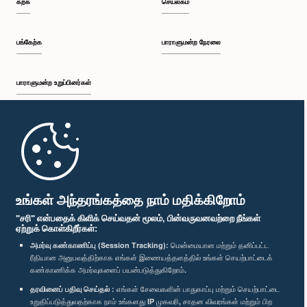
கற்க
செயலகம்
பி.ப. 2:05 - பி.ப. 2:29
பங்கேற்க
பாராளுமன்ற நேரலை
பாராளுமன்ற உறுப்பினர்கள்
பி.ப. 2:29 - பி.ப. 2:54
முதற்பக்கம்
பி.ப. 2:54 - பி.ப. 3:09
பாராளுமன்ற கையடக்க செயலி
உங்கள் அந்தரங்கத்தை நாம் மதிக்கிறோம்
"சரி" என்பதைக் கிளிக் செய்வதன் மூலம், பின்வருவனவற்றை நீங்கள்
ஏற்றுக் கொள்கிறீர்கள்:
பி.ப. 3:09 - பி.ப. 3:34
அமர்வு கண்காணிப்பு (Session Tracking):
மென்மையான மற்றும் தனிப்பட்ட
ரீதியான அனுபவத்திற்காக எங்கள் இணையத்தளத்தில் உங்கள் செயற்பாட்டைக்
எம்மை பின்தொடர்க :
கண்காணிக்க அமர்வுகளைப் பயன்படுத்துகிறோம்.
தரவினைப் பதிவு செய்தல் :
எங்கள் சேவைகளின் பாதுகாப்பு மற்றும் செயற்பாட்டை
பி.ப. 3:34 - பி.ப. 3:44
விருதுகள்
உறுதிப்படுத்துவதற்காக நாம் உங்களது IP முகவரி, சாதன விவரங்கள் மற்றும் பிற