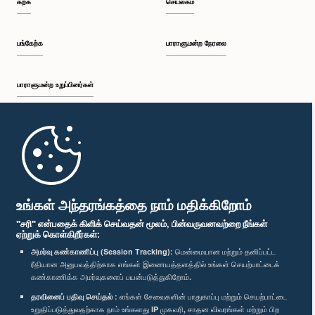
கற்க
செயலகம்
பி.ப. 2:05 - பி.ப. 2:29
பங்கேற்க
பாராளுமன்ற நேரலை
பாராளுமன்ற உறுப்பினர்கள்
பி.ப. 2:29 - பி.ப. 2:54
முதற்பக்கம்
பி.ப. 2:54 - பி.ப. 3:09
பாராளுமன்ற கையடக்க செயலி
உங்கள் அந்தரங்கத்தை நாம் மதிக்கிறோம்
"சரி" என்பதைக் கிளிக் செய்வதன் மூலம், பின்வருவனவற்றை நீங்கள்
ஏற்றுக் கொள்கிறீர்கள்:
பி.ப. 3:09 - பி.ப. 3:34
அமர்வு கண்காணிப்பு (Session Tracking):
மென்மையான மற்றும் தனிப்பட்ட
ரீதியான அனுபவத்திற்காக எங்கள் இணையத்தளத்தில் உங்கள் செயற்பாட்டைக்
எம்மை பின்தொடர்க :
கண்காணிக்க அமர்வுகளைப் பயன்படுத்துகிறோம்.
தரவினைப் பதிவு செய்தல் :
எங்கள் சேவைகளின் பாதுகாப்பு மற்றும் செயற்பாட்டை
பி.ப. 3:34 - பி.ப. 3:44
விருதுகள்
உறுதிப்படுத்துவதற்காக நாம் உங்களது IP முகவரி, சாதன விவரங்கள் மற்றும் பிற