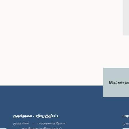
இந்தப் பக்கத்
குழு நேரலை - பதிவுருத்தப்பட்ட
பார
முதற்பக்கம்
பாராளுமன்ற நேரலை
முதற
குழு நேரலை - பதிவுருத்தப்பட்ட