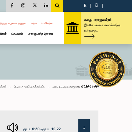
E
|
සි
|
எனது பாராளுமன்றம்
திற்கு வருகை தருதல்
கற்க
பங்கேற்க
இங்கே உங்கள் கணக்கிற்கு
உள்நுழைக
ல்கள்
செயலகம்
பாராளுமன்ற நேரலை
க்கம்
நேரலை - பதிவுருத்தப்பட்ட
சபை நடவடிக்கைமுறை (2026-04-09)
மு.ப. 9:30 - மு.ப. 10:22