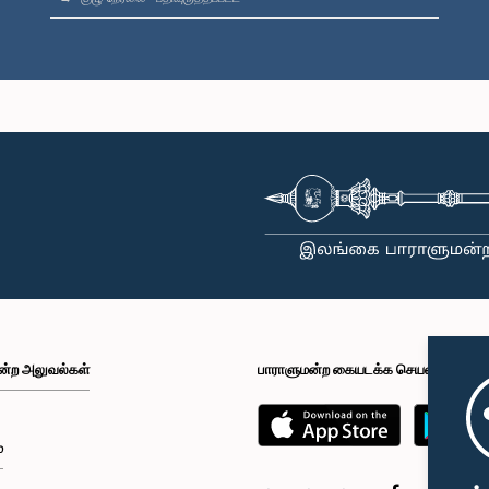
ன்ற அலுவல்கள்
பாராளுமன்ற கையடக்க செயலி
்