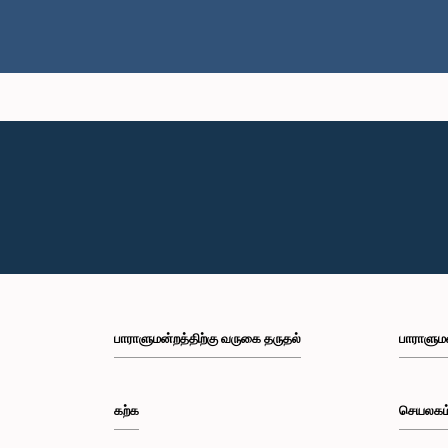
பாராளுமன்றத்திற்கு வருகை தருதல்
பாராளும
கற்க
செயலகம