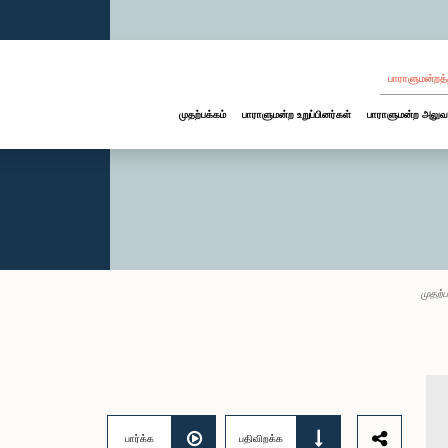
பாராளுமன்றத்
முதற்பக்கம்
பாராளுமன்ற உறுப்பினர்கள்
பாராளுமன்ற அலுவ
முதற்ப
பார்க்க
பதிவிறக்க