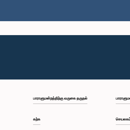
பாராளுமன்றத்திற்கு வருகை தருதல்
பாராளும
கற்க
செயலகம