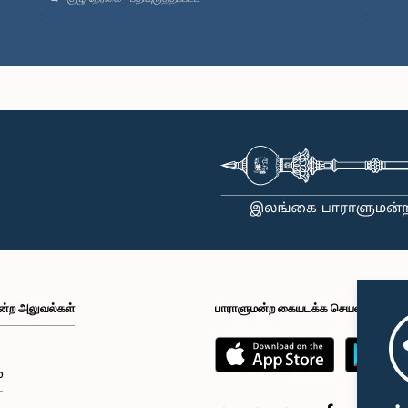
ன்ற அலுவல்கள்
பாராளுமன்ற கையடக்க செயலி
்