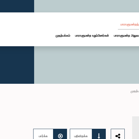
பாராளுமன்றத்
முதற்பக்கம்
பாராளுமன்ற உறுப்பினர்கள்
பாராளுமன்ற அலுவ
முதற்ப
பார்க்க
பதிவிறக்க