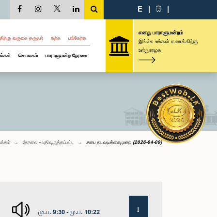
E
|
සි
|
எனது பாராளுமன்றம்
திற்கு வருகை தருதல்
கற்க
பங்கேற்க
இங்கே உங்கள் கணக்கிற்கு
உள்நுழைக
ல்கள்
செயலகம்
பாராளுமன்ற நேரலை
க்கம்
நேரலை - பதிவுருத்தப்பட்ட
சபை நடவடிக்கைமுறை (2026-04-09)
மு.ப. 9:30 - மு.ப. 10:22