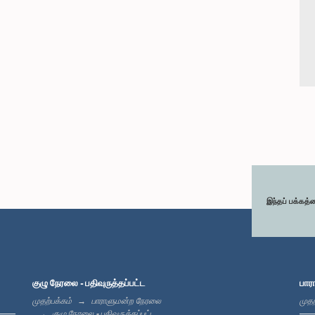
இந்தப் பக்கத்
குழு நேரலை - பதிவுருத்தப்பட்ட
பார
முதற்பக்கம்
பாராளுமன்ற நேரலை
முதற
குழு நேரலை - பதிவுருத்தப்பட்ட