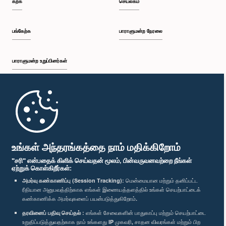
கற்க
செயலகம்
பி.ப. 2:05 - பி.ப. 2:29
பங்கேற்க
பாராளுமன்ற நேரலை
பாராளுமன்ற உறுப்பினர்கள்
பி.ப. 2:29 - பி.ப. 2:54
முதற்பக்கம்
பி.ப. 2:54 - பி.ப. 3:09
பாராளுமன்ற கையடக்க செயலி
உங்கள் அந்தரங்கத்தை நாம் மதிக்கிறோம்
"சரி" என்பதைக் கிளிக் செய்வதன் மூலம், பின்வருவனவற்றை நீங்கள்
ஏற்றுக் கொள்கிறீர்கள்:
பி.ப. 3:09 - பி.ப. 3:34
அமர்வு கண்காணிப்பு (Session Tracking):
மென்மையான மற்றும் தனிப்பட்ட
ரீதியான அனுபவத்திற்காக எங்கள் இணையத்தளத்தில் உங்கள் செயற்பாட்டைக்
எம்மை பின்தொடர்க :
கண்காணிக்க அமர்வுகளைப் பயன்படுத்துகிறோம்.
தரவினைப் பதிவு செய்தல் :
எங்கள் சேவைகளின் பாதுகாப்பு மற்றும் செயற்பாட்டை
பி.ப. 3:34 - பி.ப. 3:44
விருதுகள்
உறுதிப்படுத்துவதற்காக நாம் உங்களது IP முகவரி, சாதன விவரங்கள் மற்றும் பிற