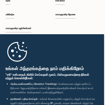
கற்க
செயலகம்
பி.ப. 2:05 - பி.ப. 2:29
பங்கேற்க
பாராளுமன்ற நேரலை
பாராளுமன்ற உறுப்பினர்கள்
பி.ப. 2:29 - பி.ப. 2:54
முதற்பக்கம்
பி.ப. 2:54 - பி.ப. 3:09
பாராளுமன்ற கையடக்க செயலி
உங்கள் அந்தரங்கத்தை நாம் மதிக்கிறோம்
"சரி" என்பதைக் கிளிக் செய்வதன் மூலம், பின்வருவனவற்றை நீங்கள்
ஏற்றுக் கொள்கிறீர்கள்:
பி.ப. 3:09 - பி.ப. 3:34
அமர்வு கண்காணிப்பு (Session Tracking):
மென்மையான மற்றும் தனிப்பட்ட
ரீதியான அனுபவத்திற்காக எங்கள் இணையத்தளத்தில் உங்கள் செயற்பாட்டைக்
எம்மை பின்தொடர்க :
கண்காணிக்க அமர்வுகளைப் பயன்படுத்துகிறோம்.
தரவினைப் பதிவு செய்தல் :
எங்கள் சேவைகளின் பாதுகாப்பு மற்றும் செயற்பாட்டை
பி.ப. 3:34 - பி.ப. 3:44
விருதுகள்
உறுதிப்படுத்துவதற்காக நாம் உங்களது IP முகவரி, சாதன விவரங்கள் மற்றும் பிற