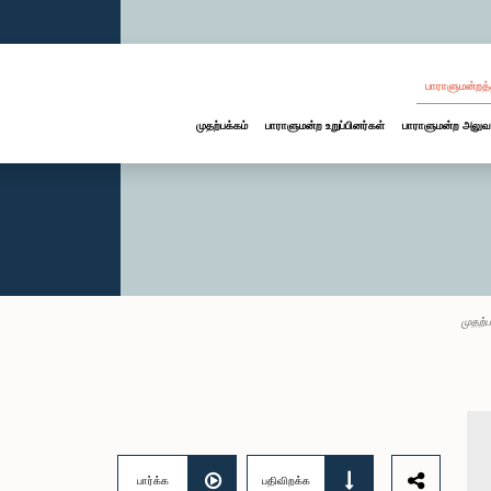
பாராளுமன்றத்
முதற்பக்கம்
பாராளுமன்ற உறுப்பினர்கள்
பாராளுமன்ற அலுவ
முதற்ப
பார்க்க
பதிவிறக்க