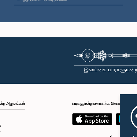
ன்ற அலுவல்கள்
பாராளுமன்ற கையடக்க செயலி
்