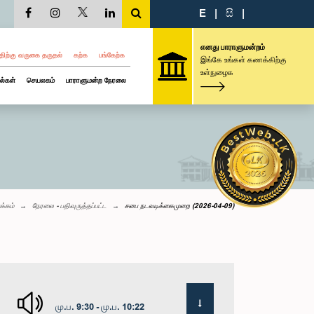
E
|
සි
|
எனது பாராளுமன்றம்
திற்கு வருகை தருதல்
கற்க
பங்கேற்க
இங்கே உங்கள் கணக்கிற்கு
உள்நுழைக
ல்கள்
செயலகம்
பாராளுமன்ற நேரலை
க்கம்
நேரலை - பதிவுருத்தப்பட்ட
சபை நடவடிக்கைமுறை (2026-04-09)
மு.ப. 9:30 - மு.ப. 10:22