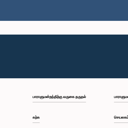
பாராளுமன்றத்திற்கு வருகை தருதல்
பாராளும
கற்க
செயலகம