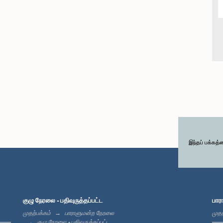
இந்தப் பக்கத்
குழு நேரலை - பதிவுருத்தப்பட்ட
பார
முதற்பக்கம்
பாராளுமன்ற நேரலை
முதற
குழு நேரலை - பதிவுருத்தப்பட்ட