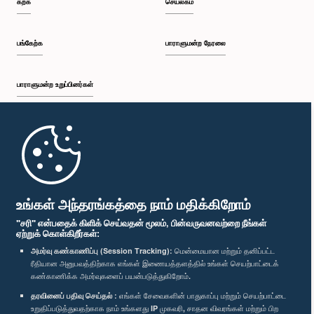
கற்க
செயலகம்
பி.ப. 2:05 - பி.ப. 2:29
பங்கேற்க
பாராளுமன்ற நேரலை
பாராளுமன்ற உறுப்பினர்கள்
பி.ப. 2:29 - பி.ப. 2:54
முதற்பக்கம்
பி.ப. 2:54 - பி.ப. 3:09
பாராளுமன்ற கையடக்க செயலி
உங்கள் அந்தரங்கத்தை நாம் மதிக்கிறோம்
"சரி" என்பதைக் கிளிக் செய்வதன் மூலம், பின்வருவனவற்றை நீங்கள்
ஏற்றுக் கொள்கிறீர்கள்:
பி.ப. 3:09 - பி.ப. 3:34
அமர்வு கண்காணிப்பு (Session Tracking):
மென்மையான மற்றும் தனிப்பட்ட
ரீதியான அனுபவத்திற்காக எங்கள் இணையத்தளத்தில் உங்கள் செயற்பாட்டைக்
எம்மை பின்தொடர்க :
கண்காணிக்க அமர்வுகளைப் பயன்படுத்துகிறோம்.
தரவினைப் பதிவு செய்தல் :
எங்கள் சேவைகளின் பாதுகாப்பு மற்றும் செயற்பாட்டை
பி.ப. 3:34 - பி.ப. 3:44
விருதுகள்
உறுதிப்படுத்துவதற்காக நாம் உங்களது IP முகவரி, சாதன விவரங்கள் மற்றும் பிற