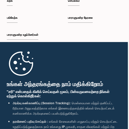
கற்க
செயலகம்
பி.ப. 2:05 - பி.ப. 2:29
பங்கேற்க
பாராளுமன்ற நேரலை
பாராளுமன்ற உறுப்பினர்கள்
பி.ப. 2:29 - பி.ப. 2:54
முதற்பக்கம்
பி.ப. 2:54 - பி.ப. 3:09
பாராளுமன்ற கையடக்க செயலி
உங்கள் அந்தரங்கத்தை நாம் மதிக்கிறோம்
"சரி" என்பதைக் கிளிக் செய்வதன் மூலம், பின்வருவனவற்றை நீங்கள்
ஏற்றுக் கொள்கிறீர்கள்:
பி.ப. 3:09 - பி.ப. 3:34
அமர்வு கண்காணிப்பு (Session Tracking):
மென்மையான மற்றும் தனிப்பட்ட
ரீதியான அனுபவத்திற்காக எங்கள் இணையத்தளத்தில் உங்கள் செயற்பாட்டைக்
எம்மை பின்தொடர்க :
கண்காணிக்க அமர்வுகளைப் பயன்படுத்துகிறோம்.
தரவினைப் பதிவு செய்தல் :
எங்கள் சேவைகளின் பாதுகாப்பு மற்றும் செயற்பாட்டை
பி.ப. 3:34 - பி.ப. 3:44
விருதுகள்
உறுதிப்படுத்துவதற்காக நாம் உங்களது IP முகவரி, சாதன விவரங்கள் மற்றும் பிற