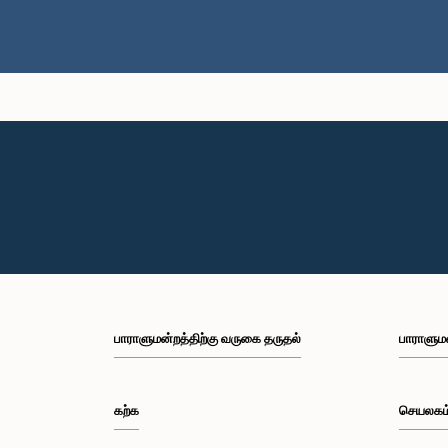
பாராளுமன்றத்திற்கு வருகை தருதல்
பாராளும
கற்க
செயலகம