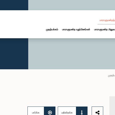
பாராளுமன்றத்
முதற்பக்கம்
பாராளுமன்ற உறுப்பினர்கள்
பாராளுமன்ற அலுவ
முதற்ப
பார்க்க
பதிவிறக்க