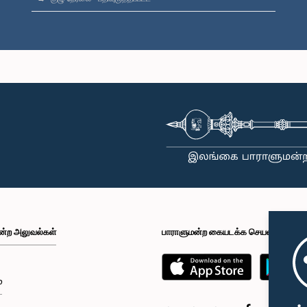
ன்ற அலுவல்கள்
பாராளுமன்ற கையடக்க செயலி
்