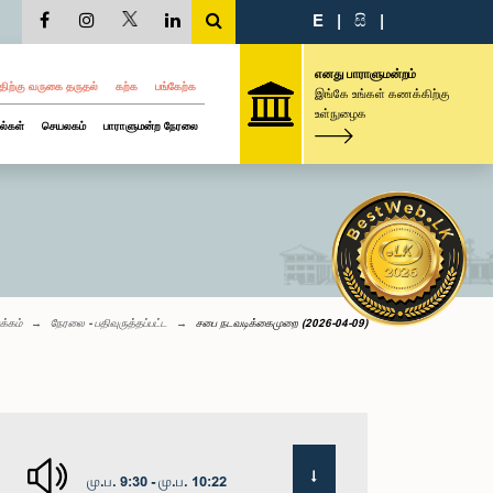
E
|
සි
|
எனது பாராளுமன்றம்
திற்கு வருகை தருதல்
கற்க
பங்கேற்க
இங்கே உங்கள் கணக்கிற்கு
உள்நுழைக
ல்கள்
செயலகம்
பாராளுமன்ற நேரலை
க்கம்
நேரலை - பதிவுருத்தப்பட்ட
சபை நடவடிக்கைமுறை (2026-04-09)
மு.ப. 9:30 - மு.ப. 10:22