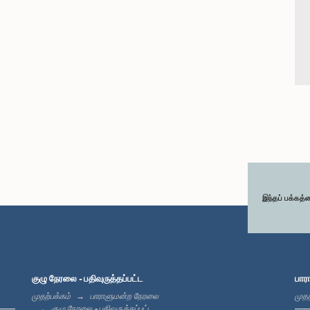
இந்தப் பக்கத்
குழு நேரலை - பதிவுருத்தப்பட்ட
பார
முதற்பக்கம்
பாராளுமன்ற நேரலை
முதற
குழு நேரலை - பதிவுருத்தப்பட்ட