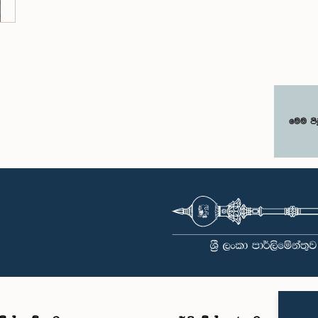
මෙම පි