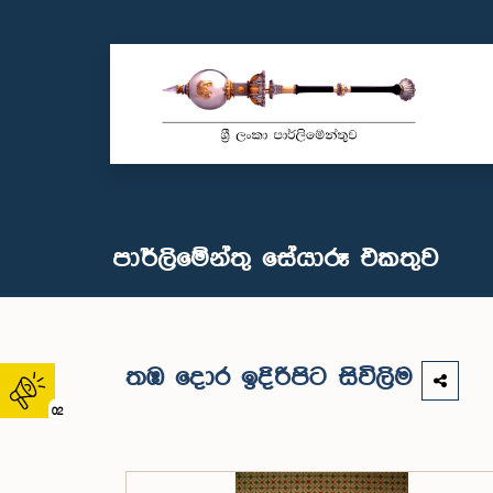
පාර්ලිමේන්තු සේයාරූ එකතුව
තඹ දොර ඉදිරිපිට සිවිලිම
02