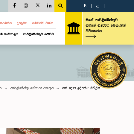
E
|
த
|
මගේ පාර්ලිමේන්තුව
ව නරඹන්න
දැනුමට
සම්බන්ධ වන්න
ඔබගේ ගිණුමට මෙතැනින්
පිවිසෙන්න
ම් කාර්යාලය
පාර්ලිමේන්තුව සජීවීව
ුව
පාර්ලිමේන්තු සේයාරූ එකතුව
තඹ දොර ඉදිරිපිට සිවිලිම