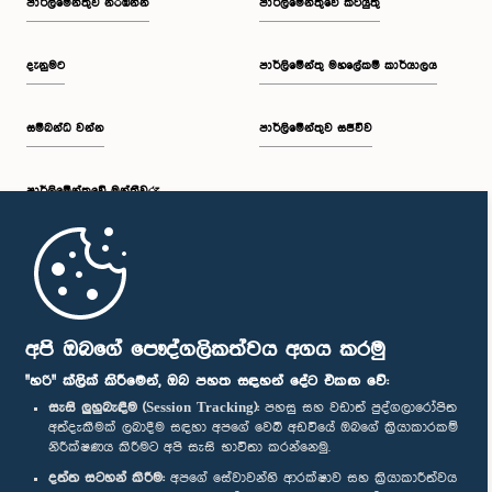
පාර්ලි‌මේන්තුව නරඹන්න
පාර්ලිමේන්තුවේ කටයුතු
දැනුමට
පාර්ලිමේන්තු මහලේකම් කාර්යාලය
සම්බන්ධ වන්න
පාර්ලිමේන්තුව සජීවීව
පාර්ලි‌මේන්තුවේ මන්ත්‍රීවරු
මුල් පිටුව
පාර්ලිමේන්තු ජංගම යෙදුම
අපි ඔබගේ පෞද්ගලිකත්වය අගය කරමු
"හරි" ක්ලික් කිරීමෙන්, ඔබ පහත සඳහන් දේට එකඟ වේ:
සැසි ලුහුබැඳීම (Session Tracking):
පහසු සහ වඩාත් පුද්ගලාරෝපිත
අත්දැකීමක් ලබාදීම සඳහා අපගේ වෙබ් අඩවියේ ඔබගේ ක්‍රියාකාරකම්
නිරීක්ෂණය කිරීමට අපි සැසි භාවිතා කරන්නෙමු.
අප හා සම්බන්ධ වී සිටින්න :
දත්ත සටහන් කිරීම:
අපගේ සේවාවන්හි ආරක්ෂාව සහ ක්‍රියාකාරීත්වය