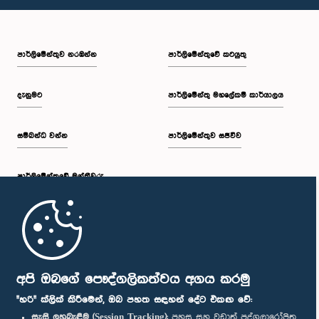
පාර්ලි‌මේන්තුව නරඹන්න
පාර්ලිමේන්තුවේ කටයුතු
දැනුමට
පාර්ලිමේන්තු මහලේකම් කාර්යාලය
සම්බන්ධ වන්න
පාර්ලිමේන්තුව සජීවීව
පාර්ලි‌මේන්තුවේ මන්ත්‍රීවරු
මුල් පිටුව
පාර්ලිමේන්තු ජංගම යෙදුම
අපි ඔබගේ පෞද්ගලිකත්වය අගය කරමු
"හරි" ක්ලික් කිරීමෙන්, ඔබ පහත සඳහන් දේට එකඟ වේ:
සැසි ලුහුබැඳීම (Session Tracking):
පහසු සහ වඩාත් පුද්ගලාරෝපිත