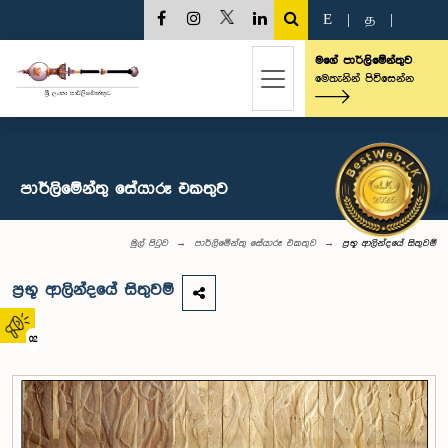
E
|
த
|
මගේ පාර්ලිමේන්තුව
මෙතැනින් පිවිසෙන්න
පාර්ලිමේන්තු සේයාරූ එකතුව
මුල් පිටුව
පාර්ලිමේන්තු සේයාරූ එකතුව
ප්‍රභූ ආලින්දයේ සිතුවම්
ප්‍රභූ ආලින්දයේ සිතුවම්
02