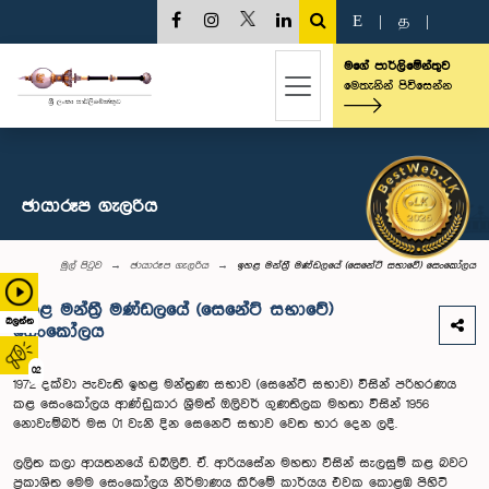
E
|
த
|
මගේ පාර්ලිමේන්තුව
මෙතැනින් පිවිසෙන්න
ඡායාරූප ගැලරිය
මුල් පිටුව
ඡායාරූප ගැලරිය
ඉහළ මන්ත්‍රී මණ්ඩලයේ (සෙනේට් සභාවේ) සෙංකෝලය
ඉහළ මන්ත්‍රී මණ්ඩලයේ (සෙනේට් සභාවේ)
බලන්න
සෙංකෝලය
02
1972 දක්වා පැවැති ඉහළ මන්ත්‍රණ සභාව (සෙනේට් සභාව) විසින් පරිහරණය
කළ සෙංකෝලය ආණ්ඩුකාර ශ්‍රීමත් ඔලිවර් ගුණතිලක මහතා විසින් 1956
නොවැම්බර් මස 01 වැනි දින සෙනෙට් සභාව වෙත භාර දෙන ලදී.
ලලිත කලා ආයතනයේ ඩබ්ලිව්. ඒ. ආරියසේන මහතා විසින් සැලසුම් කළ බවට
ප්‍රකාශිත මෙම සෙංකෝලය නිර්මාණය කිරීමේ කාර්යය එවක කොළඹ පිහිටි