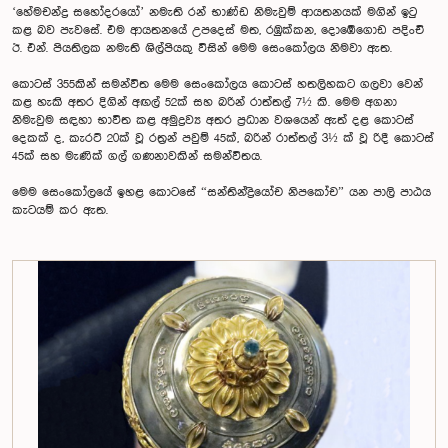
‘හේමචන්ද්‍ර සහෝදරයෝ’ නමැති රන් භාණ්ඩ නිමැවුම් ආයතනයක් මගින් ඉටු
කළ බව පැවසේ. එම ආයතනයේ උපදෙස් මත, රඹුක්කන, දොඹේගොඩ පදිංචි
ඊ. එන්. පියතිලක නමැති ශිල්පියකු විසින් මෙම සෙංකෝලය නිමවා ඇත.
කොටස් 355කින් සමන්විත මෙම සෙංකෝලය කොටස් හතලිහකට ගලවා වෙන්
කළ හැකි අතර දිගින් අඟල් 52ක් සහ බරින් රාත්තල් 7½ කි. මෙම අගනා
නිමැවුම සඳහා භාවිත කළ අමුද්‍රව්‍ය අතර ප්‍රධාන වශයෙන් ඇත් දළ කොටස්
දෙකක් ද, කැරට් 20ක් වූ රත්‍රන් පවුම් 45ක්, බරින් රාත්තල් 3½ ක් වූ රිදී කොටස්
45ක් සහ මැණික් ගල් ගණනාවකින් සමන්විතය.
මෙම සෙංකෝලයේ ඉහළ කොටසේ “සන්තින්ද්‍රියෝච නිපකෝච” යන පාලි පාඨය
කැටයම් කර ඇත.