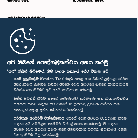
සම්බන්ධ වන්න
පාර්ලිමේන්තුව සජීවීව
පාර්ලි‌මේන්තුවේ මන්ත්‍රීවරු
මුල් පිටුව
පාර්ලිමේන්තු ජංගම යෙදුම
අපි ඔබගේ පෞද්ගලිකත්වය අගය කරමු
"හරි" ක්ලික් කිරීමෙන්, ඔබ පහත සඳහන් දේට එකඟ වේ:
සැසි ලුහුබැඳීම (Session Tracking):
පහසු සහ වඩාත් පුද්ගලාරෝපිත
අත්දැකීමක් ලබාදීම සඳහා අපගේ වෙබ් අඩවියේ ඔබගේ ක්‍රියාකාරකම්
නිරීක්ෂණය කිරීමට අපි සැසි භාවිතා කරන්නෙමු.
අප හා සම්බන්ධ වී සිටින්න :
දත්ත සටහන් කිරීම:
අපගේ සේවාවන්හි ආරක්ෂාව සහ ක්‍රියාකාරීත්වය
සහතික කිරීම සඳහා අපි ඔබගේ IP ලිපිනය, උපාංග විස්තර සහ
අනෙකුත් අදාළ දත්ත සටහන් කරගන්නෙමු.
සම්මාන
පරිශීලක හැසිරීම් විශ්ලේෂණය:
අපගේ වෙබ් අඩවිය වැඩිදියුණු කිරීම
සඳහා අපි පරිශීලක හැසිරීම විශ්ලේෂණය කරන්නෙමු. ඒ සඳහා
අපගේ වෙබ් අඩවිය සමඟ ඔබේ අන්තර්ක්‍රියා පිළිබඳ නිර්නාමික දත්ත
පෞද්ගලිකත්ව ප්‍රතිපත්තිය
එකතු කිරීම සිදු කරන්නෙමු.