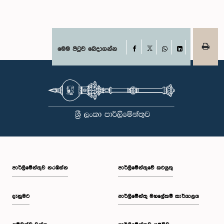
Facebook
මෙම පිටුව බෙදාගන්න
X
WhatsApp
LinkedIn
පාර්ලි‌මේන්තුව නරඹන්න
පාර්ලිමේන්තුවේ කටයුතු
දැනුමට
පාර්ලිමේන්තු මහලේකම් කාර්යාලය