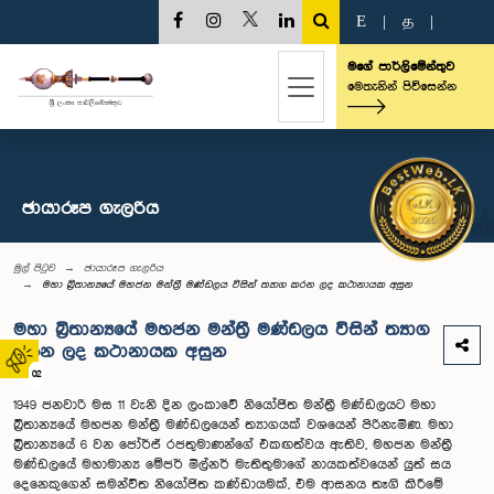
E
|
த
|
මගේ පාර්ලිමේන්තුව
මෙතැනින් පිවිසෙන්න
ඡායාරූප ගැලරිය
මුල් පිටුව
ඡායාරූප ගැලරිය
මහා බ්‍රිතාන්‍යයේ මහජන මන්ත්‍රී මණ්ඩලය විසින් ත්‍යාග කරන ලද කථානායක අසුන
මහා බ්‍රිතාන්‍යයේ මහජන මන්ත්‍රී මණ්ඩලය විසින් ත්‍යාග
කරන ලද කථානායක අසුන
02
1949 ජනවාරි මස 11 වැනි දින ලංකාවේ නි‌යෝජිත මන්ත්‍රී මණ්ඩලයට මහා
බ්‍රිතාන්‍ය‌යේ මහජන මන්ත්‍රී මණ්ඩලයෙන් ත්‍යාගයක් වශයෙන් පිරිනැමිණ. මහා
බ්‍රිතාන්‍ය‌යේ 6 වන ජෝර්ජ් රජතුමාණන්ගේ එකඟත්වය ඇතිව, මහජන මන්ත්‍රී
මණ්ඩලයේ මහාමාන්‍ය මේජර් මිල්නර් මැතිතුමාගේ නායකත්වයෙන් යුත් සය
දෙනෙකුගෙන් සමන්විත නියෝජිත කණ්ඩායමක්, එම ආසනය තෑගි කිරීමේ