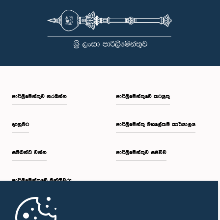
පාර්ලි‌මේන්තුව නරඹන්න
පාර්ලිමේන්තුවේ කටයුතු
දැනුමට
පාර්ලිමේන්තු මහලේකම් කාර්යාලය
සම්බන්ධ වන්න
පාර්ලිමේන්තුව සජීවීව
පාර්ලි‌මේන්තුවේ මන්ත්‍රීවරු
මුල් පිටුව