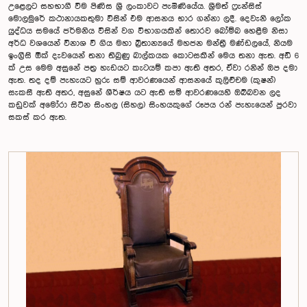
උළෙලට සහභාගී වීම පිණිස ශ්‍රී ලංකාවට පැමිණියේය. ශ්‍රීමත් ෆ්‍රැන්සිස්
මොලමුරේ කථානායකතුමා විසින් එම ආසනය භාර ගන්නා ලදී. දෙවැනි ලෝක
යුද්ධය සමයේ ජර්මනිය විසින් වග විභාගයකින් තොරව බෝම්බ හෙළීම නිසා
අර්ධ වශයෙන් විනාශ වී ගිය මහා බ්‍රිතාන්‍යයේ මහජන මන්ත්‍රී මණ්ඩලයේ, නියම
ඉංග්‍රීසි ඕක් දැවයෙන් තනා තිබුණු බාල්කයක කොටසකින් මෙය තනා ඇත. අඩි 6
ක් උස මෙම අසුනේ පත්‍ර හැඩයට කැටයම් කපා ඇති අතර, ඒවා රනින් ඔප දමා
ඇත. තද දම් පැහැයට හුරු සම් ආවරණයෙන් ආසනයේ කුලිච්චම (කුෂන්)
සැකසී ඇති අතර, අසුනේ ශීර්ෂය යට ඇති සම් ආවරණයෙහි ඔබ්බවන ලද
කඩුවක් අමෝරා සිටින සිංහල (සිහල) සිංහයකුගේ රූපය රන් පැහැයෙන් පුරවා
සකස් කර ඇත.