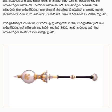
බල අධිකාරි‌යේ සං‌කේතයක් ‌ලෙස ද පැවතී ඇති බැවින්, පාර්ලි‌මේන්තුවට
සෙං‌කෝලය ‌නොමැතිව රැස්විය ‌නොහැකි ‌වේ. සෙං‌කෝලය රැ‌ගෙන යන
‌වේත්‍රධාරී මහ ‌ලේකම්වරයා සහ ඔහු‌ගේ නි‌යෝජ්‍ය නිලධාරීන් ද ‌පෙරටු කොට
කථානායකවරයා සභා ගර්භයට පැමිණීමත් සභා ගර්භ‌යෙන් පිටවීමත් සිදු ‌වේ.
පාර්ලි‌මේන්තුව රැස්‌වෙන අවස්ථාවල දී ‌වේත්‍රධාරී විසින්, පාර්ලි‌මේන්තුවේ මහ
‌ලේකම්වරයා‌ගේ ‌මේසයට ‌කෙළින්ම පහලින් පිහිටා ඇති ආධාරකයක් මත
‌සෙං‌කෝලය තැන්පත් කර තබනු ලැ‌බේ.