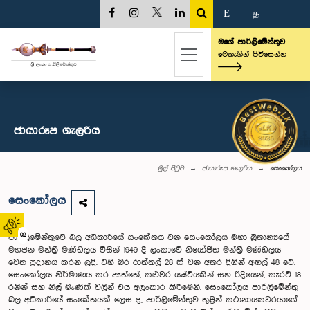
E
|
த
|
මගේ පාර්ලිමේන්තුව
මෙතැනින් පිවිසෙන්න
ඡායාරූප ගැලරිය
මුල් පිටුව
ඡායාරූප ගැලරිය
සෙංකෝලය
සෙංකෝලය
02
පාර්ලි‌මේන්තු‌වේ බල අධිකාරියේ සං‌‌කේතය වන ‌සෙං‌කෝලය මහා බ්‍රිතාන්‍යයේ
මහජන මන්ත්‍රී මණ්ඩලය විසින් 1949 දී ලංකා‌වේ නි‌යෝජිත මන්ත්‍රී මණ්ඩලය
‌වෙත ප්‍රදානය කරන ලදි. එහි බර රාත්තල් 28 ක් වන අතර දිගින් අඟල් 48 වේ.
‌සෙං‌කෝලය නිර්මාණය කර ඇත්‌තේ, කළුවර යෂ්‌ටියකින් සහ රිදි‌යෙන්, කැරට් 18
රනින් සහ නිල් මැණික් වලින් එය අලංකාර කිරී‌මෙනි. ‌සෙං‌කෝලය පාර්ලි‌මේන්තු
බල අධිකාරි‌යේ සං‌කේතයක් ‌ලෙස ද, පාර්ලි‌මේන්තුව තුළින් කථානායකවරයා‌ගේ