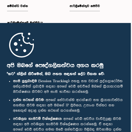
සම්බන්ධ වන්න
පාර්ලිමේන්තුව සජීවීව
පාර්ලි‌මේන්තුවේ මන්ත්‍රීවරු
මුල් පිටුව
පාර්ලිමේන්තු ජංගම යෙදුම
අපි ඔබගේ පෞද්ගලිකත්වය අගය කරමු
"හරි" ක්ලික් කිරීමෙන්, ඔබ පහත සඳහන් දේට එකඟ වේ:
සැසි ලුහුබැඳීම (Session Tracking):
පහසු සහ වඩාත් පුද්ගලාරෝපිත
අත්දැකීමක් ලබාදීම සඳහා අපගේ වෙබ් අඩවියේ ඔබගේ ක්‍රියාකාරකම්
නිරීක්ෂණය කිරීමට අපි සැසි භාවිතා කරන්නෙමු.
අප හා සම්බන්ධ වී සිටින්න :
දත්ත සටහන් කිරීම:
අපගේ සේවාවන්හි ආරක්ෂාව සහ ක්‍රියාකාරීත්වය
සහතික කිරීම සඳහා අපි ඔබගේ IP ලිපිනය, උපාංග විස්තර සහ
අනෙකුත් අදාළ දත්ත සටහන් කරගන්නෙමු.
සම්මාන
පරිශීලක හැසිරීම් විශ්ලේෂණය:
අපගේ වෙබ් අඩවිය වැඩිදියුණු කිරීම
සඳහා අපි පරිශීලක හැසිරීම විශ්ලේෂණය කරන්නෙමු. ඒ සඳහා
අපගේ වෙබ් අඩවිය සමඟ ඔබේ අන්තර්ක්‍රියා පිළිබඳ නිර්නාමික දත්ත