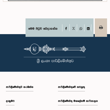
Facebook
මෙම පිටුව බෙදාගන්න
X
WhatsApp
LinkedIn
පාර්ලි‌මේන්තුව නරඹන්න
පාර්ලිමේන්තුවේ කටයුතු
දැනුමට
පාර්ලිමේන්තු මහලේකම් කාර්යාලය