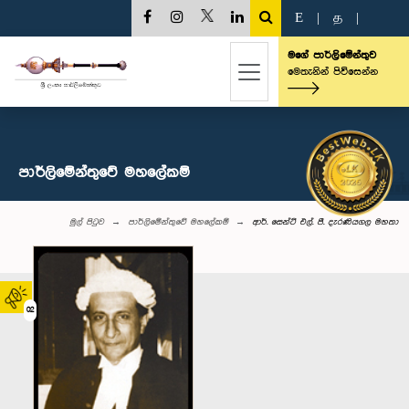
E
|
த
|
මගේ පාර්ලිමේන්තුව
මෙතැනින් පිවිසෙන්න
පාර්ලිමේන්තුවේ මහලේකම්
මුල් පිටුව
පාර්ලිමේන්තුවේ මහලේකම්
ආර්. සෙන්ට් එල්. පී. දැරණියගල මහතා
02