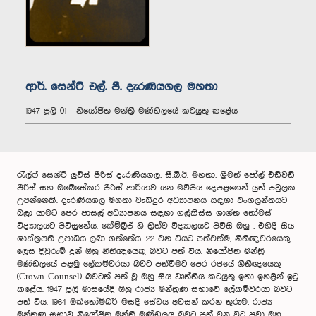
ආර්. සෙන්ට් එල්. පී. දැරණියගල මහතා
1947 ජූලි 01 - නි‌යෝජිත මන්ත්‍රී මණ්‌ඩල‌යේ කටයුතු ක‌ළේය
රැල්ෆ් සෙන්ට් ලුවිස් පීරිස් දැරණියගල, සී.බී.ඊ. මහතා, ශ්‍රීමත් පෝල් එඩ්වඩ්
පීරිස් සහ ඔබේසේකර පීරිස් ආර්යාව යන මව්පිය දෙපළගෙන් යුත් පවුලක
උපන්නෙකි. දැරණියගල මහතා වැඩිදුර අධ්‍යාපනය සඳහා එංගලන්තයට
බලා යාමට පෙර පාසල් අධ්‍යාපනය සඳහා ගල්කිස්ස ශාන්ත තෝමස්
විද්‍යාලයට පිවිසුනේය. කේම්බ්‍රිජ් හි ත්‍රිත්ව විද්‍යාලයට පිවිසි ඔහු , එහිදී සිය
ශාස්ත්‍රපති උපාධිය ලබා ගත්තේය. 22 වන වියට පත්වත්ම, නීතීඥවරයෙකු
ලෙස දිවුරුම් දුන් ඔහු නීතිඥයෙකු බවට පත් විය. නියෝජිත මන්ත්‍රී
මණ්ඩලයේ පළමු ලේකම්වරයා බවට පත්වීමට පෙර රජයේ නීතීඥයෙකු
(Crown Counsel) බවටත් පත් වූ ඔහු සිය වෘත්තීය කටයුතු ඉතා ඉහළින් ඉටු
කළේය. 1947 ජූලි මාසයේදී ඔහු රාජ්‍ය මන්ත්‍රණ සභාවේ ලේකම්වරයා බවට
පත් විය. 1964 ඔක්තෝම්බර් මසදී සේවය අවසන් කරන තුරුම, රාජ්‍ය
මන්ත්‍රණ සභාව නියෝජිත මන්ත්‍රී මණ්ඩලය බවට පත් වන විට පවා ඔහු