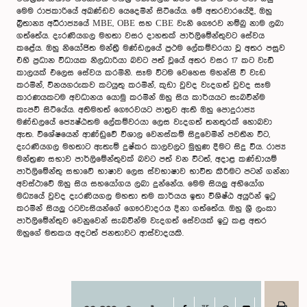
මෙම රාජකාරියේ අඛණ්ඩව යෙදෙමින් සිටියේය. මේ අතරවාරයේදී, ඔහු
බ්‍රිතාන්‍ය අධිරාජ්‍යයේ MBE, OBE සහ CBE වැනි ගෞරව නම්බු නාම ලබා
ගත්තේය. දැරණියගල මහතා වසර දාහතක් පාර්ලිමේන්තුවට සේවය
කළේය. ඔහු නියෝජිත මන්ත්‍රී මණ්ඩලයේ ප්‍රථම ලේකම්වරයා වූ අතර පසුව
එහි ප්‍රධාන විධායක නිලධාරියා බවට පත් වූයේ අතර වසර 17 කට වැඩි
කාලයක් එලෙස සේවය කරමිනි. සෑම විටම වෙහෙස මහන්සි වී වැඩ
කරමින්, විනයගරුකව කටයුතු කරමින්, කුඩා වුවද වැදගත් වුවද සෑම
කාරණයකටම අවධානය යොමු කරමින් ඔහු සිය කාර්යයට සැබවින්ම
කැපවී සිටියේය. අතිමහත් ගෞරවයට පාත්‍රව ඇති ඔහු පොදුරාජ්‍ය
මණ්ඩලයේ ජ්‍යෙෂ්ඨතම ලේකම්වරයා ලෙස වැදගත් තනතුරක් හොබවා
ඇත. විශේෂයෙන් ආණ්ඩුවේ විශාල වෙනස්කම් සිදුවෙමින් පවතින විට,
දැරණියගල මහතාට ඇතැම් දුෂ්කර කාලවලට මුහුණ දීමට සිදු විය. රාජ්‍ය
මන්ත්‍රණ සභාව පාර්ලිමේන්තුවක් බවට පත් වන විටත්, අදාළ කණ්ඩායම්
පාර්ලිමේන්තු සභාවේ භාෂාව ලෙස ස්වභාෂාව භාවිත කිරීමට පටන් ගන්නා
අවස්ථාවේ ඔහු සිය සහයෝගය ලබා දුන්නේය. මෙම සියලු අභියෝග
මධ්‍යයේ වුවද දැරණියගල මහතා තම කාර්යය ඉතා විශිෂ්ඨ අයුරින් ඉටු
කරමින් සියලු රටවැසියන්ගේ ගෞරවාදරය දිනා ගත්තේය. ඔහු ශ්‍රී ලංකා
පාර්ලිමේන්තුව වෙනුවෙන් සැබවින්ම වැදගත් සේවයක් ඉටු කළ අතර
ඔහුගේ මතකය අදටත් ජනතාවට ආස්වාදයකි.