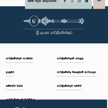
Facebook
මෙම පිටුව බෙදාගන්න
X
WhatsApp
LinkedIn
පාර්ලි‌මේන්තුව නරඹන්න
පාර්ලිමේන්තුවේ කටයුතු
දැනුමට
පාර්ලිමේන්තු මහලේකම් කාර්යාලය
සම්බන්ධ වන්න
පාර්ලිමේන්තුව සජීවීව
පාර්ලි‌මේන්තුවේ මන්ත්‍රීවරු