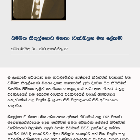
ධම්මික කිතුල්‌ගොඩ මහතා (වැඩබලන මහ ලේකම්)
2008 මාර්තු 31 - 2010 අගෝස්තු 27
ශ්‍රී ලංකාවේ අධිකරණ සහ පාර්ලිමේන්තු ක්‍ෂේත්‍රයේ කීර්තිමත් චරිතයක් වන
ධම්මික කිතුල්ගොඩ මහතා දශක ගණනාවක් පුරා දිවෙන සිය කීර්තිමත්
වෘත්තීය ජීවිතය තුළින් නොමැකෙන සලකුණක් තබා ඇත. මාතර රාහුල
විද්‍යාලයෙන් සහ කොළඹ රාජකීය විද්‍යාලයෙන් පාසල් අධ්‍යාපනය
හැදෑරීමෙන් පසු එතුමා ශ්‍රී ලංකා නීති විද්‍යාලයෙන් නීති අධ්‍යාපනය
හැදෑරීය.
කිතුල්ගොඩ මහතා සිය අධ්‍යාපනය අවසන් කිරීමෙන් පසු 1975 වසරේ
මහේස්ත්‍රාත්වරයෙකු ලෙස පත්වීමත් සමඟ අධිකරණ සේවයේ කීර්තිමත්
වෘත්තියකට එළැඹිණි. පසුව එතුමා දිවයිනේ විවිධ ප්‍රදේශවල සේවය
කරමින් 1985 දි ගෞරවනීය දිසා විනිසුරු තනතුරට පත් විය. එතුමා සතු
සුවිශේෂී දක්ෂතාවට සහ නීති වෘත්තිය කෙරෙහි වූ කැපවීම, එතුමා වයස