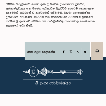
ධම්මික කිතුල්ගොඩ මහතා ලබා දී තිබෙන දායකත්වය යුක්තිය,
ප්‍රජාතන්ත්‍රවාදය සහ මහජන සුබසාධන මූලධර්ම කෙරෙහි නොසැලෙන
කැපවීමක් සනිටුහන් වූ ආදර්ශමත් සේවාවකි. එතුමා නොපසුබස්නා
උත්සාහය, අවංකබව, කැපවීම සහ නායකත්වයේ වටිනාකම් මූර්තිමත්
කරමින් ශ්‍රී ලංකාවේ නීතිමය සහ පාර්ලිමේන්තු ආයතනවල නොමැකෙන
සලකුණක් තබා තිබේ.
Facebook
මෙම පිටුව බෙදාගන්න
X
WhatsApp
LinkedIn