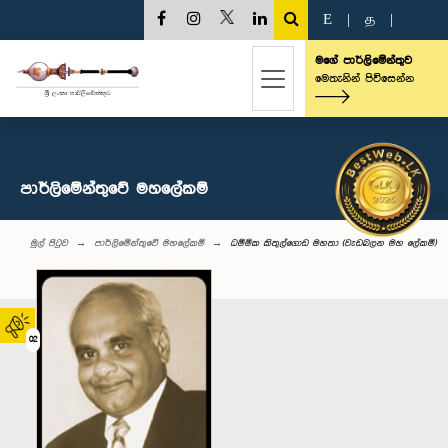
E
|
த
|
මගේ පාර්ලිමේන්තුව
මෙතැනින් පිවිසෙන්න
පාර්ලිමේන්තුවේ මහලේකම්
මුල් පිටුව
පාර්ලිමේන්තුවේ මහලේකම්
ධම්මික කිතුල්‌ගොඩ මහතා (වැඩබලන මහ ලේකම්)
02