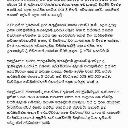
අවුරුදු 28 දී ලාබාලතම මහේස්ත්‍රාත්වරයා ලෙස ඉතිහාසයට එක්වීම විශේෂ
සාක්ෂියක් ලෙස දැක්විය හැකිය. 1998 දී එතුමා අධිකරණ සේවා කොමිෂන්
සභාවේ ලේකම් ලෙස පත් කරන ලදී.
2002 දක්වා දශකයක් පුරා කිතුල්ගොඩ මහතා විසින් විශිෂ්ට ලෙස දරනු
ලබන පාර්ලිමේන්තු මහලේකම් ධූරයට එතුමා 1999 දී පත්වීමත් සමඟම
එතුමාගේ ගමන්මග සැලකිය යුතු හැරවුමකට යොමු විය. පාර්ලිමේන්තු
කටයුතු මෙහෙයවීම සඳහා වූ එතුමාගේ ධුර කාලය තුළ වූ විශේෂ ලක්ෂණ
වූයේ නොසැලෙන අවංකභාවය, විචක්ෂණශීලී නායකත්වය, සහ
ප්‍රජාතන්ත්‍රවාදී වටිනාකම් ආරක්ෂා කිරීම සඳහා වූ ස්ථීර කැපවීම යි.
කිතුල්ගොඩ මහතා පාර්ලිමේන්තු මහලේකම් ධුරයෙන් ඉවත් වුවද
ආණ්ඩුක්‍රම ව්‍යවස්ථා සභාවේ ලේකම්වරයා ලෙසත් පාර්ලිමේන්තු සභාවේ
ලේකම්වරයා ලෙසත් කටයුතු කළේය. එතුමා නැවත වරක් 2012 දක්වා
පාර්ලිමේන්තු මහලේකම් ධූරයට පත් වීමට පෙර 2008 සිට 2010 දක්වා
වැඩබලන පාර්ලිමේන්තුවේ මහලේකම් ලෙස කටයුතු කළේ ය.
කිතුල්ගොඩ මහතාගේ දායකත්වය එතුමාගේ පාර්ලිමේන්තුවේ කාර්යභාරය
ඉක්මවා යාම කැපී පෙනෙන කරුණකි. නීතිය සහ පාලනය යන ක්ෂේත්‍ර
සියුම් ලෙසින් සම්බන්ධ කරමින් මහලේකම් තනතුරට පත් වූ ප්‍රථම අධිකරණ
නිලධාරියා බවට එතුමා පත්විය. ආණ්ඩුක්‍රම ව්‍යවස්ථා සභාවේ සහ
පාර්ලිමේන්තු සභාවේ ලේකම්වරයා ලෙස එතුමාගේ ධුර කාලය ශ්‍රී ලංකාවේ
ව්‍යවස්ථාදායකයේ පසුබිම හැඩගැස්වීමේදී එතුමාගේ ප්‍රධාන භූමිකාව
තවදුරටත් අවධාරණය කරයි.