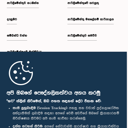
පාර්ලි‌මේන්තුව නරඹන්න
පාර්ලිමේන්තුවේ කටයුතු
දැනුමට
පාර්ලිමේන්තු මහලේකම් කාර්යාලය
සම්බන්ධ වන්න
පාර්ලිමේන්තුව සජීවීව
පාර්ලි‌මේන්තුවේ මන්ත්‍රීවරු
මුල් පිටුව
පාර්ලිමේන්තු ජංගම යෙදුම
අපි ඔබගේ පෞද්ගලිකත්වය අගය කරමු
"හරි" ක්ලික් කිරීමෙන්, ඔබ පහත සඳහන් දේට එකඟ වේ:
සැසි ලුහුබැඳීම (Session Tracking):
පහසු සහ වඩාත් පුද්ගලාරෝපිත
අත්දැකීමක් ලබාදීම සඳහා අපගේ වෙබ් අඩවියේ ඔබගේ ක්‍රියාකාරකම්
නිරීක්ෂණය කිරීමට අපි සැසි භාවිතා කරන්නෙමු.
අප හා සම්බන්ධ වී සිටින්න :
දත්ත සටහන් කිරීම:
අපගේ සේවාවන්හි ආරක්ෂාව සහ ක්‍රියාකාරීත්වය