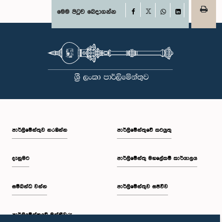
Facebook
මෙම පිටුව බෙදාගන්න
X
WhatsApp
LinkedIn
පාර්ලි‌මේන්තුව නරඹන්න
පාර්ලිමේන්තුවේ කටයුතු
දැනුමට
පාර්ලිමේන්තු මහලේකම් කාර්යාලය
සම්බන්ධ වන්න
පාර්ලිමේන්තුව සජීවීව
පාර්ලි‌මේන්තුවේ මන්ත්‍රීවරු