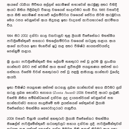
ඇයගේ රැකියා ජීවිතය අල්ලස් කොමිෂන් සභාවෙන් ඇරඹුණු අතර එහිදී
ඇයට නීතිය පිළිබඳව විශාල වශයෙන් හැදෑරීමට හැකි විය. 1985 වසරේදී
ඇය නීති කොමිෂන් සභාවේ ලේකම්වරිය වශයෙන් සේවය කිරීම ඇරඹුවාය.
මෙය රජය වෙනුවෙන් ඇය සිදුකළ ඉතා වැදගත් කාර්යභාරයේ ආරම්භය
විය.
1994 සිට 2002 දක්වා කාල වකවානුව තුළ ප්‍රියානි විජේසේකර මහත්මිය
පාර්ලිමේන්තුවේ සහකාර මහලේකම්වරිය වශයෙන් කටයුතු කළාය. ඇය
ඇගේ කාර්යය ඉතා මැනවින් ඉටු කළ අතර විශිෂ්ඨ නායකත්වයක්ද
පෙන්නුම් කළාය.
ශ්‍රී ලංකා පාර්ලිමේන්තුවේ මහ ලේකම් තනතුරට පත් වූ ප්‍රථම ශ්‍රී ලාංකික
කාන්තාව බවට පත් වෙමින් ඇය ඇගේ සුවිසල්ම ජයග්‍රහණය අත්පත් කර
ගත්තාය. එසේම එවන් තනතුරකට පත් වූ පළමු ආසියානු කාන්තාව වූයේද
ඇයයි.
ඉතා විශිෂ්ඨ ජයග්‍රහණ අත්පත් කරගනු ලබන කාන්තාවන් අගය කිරීමට ලක්
කරනු ලබන සොන්ටා ත්‍යාගය (Zonta Award) 2006 වසරේදී ඇයට ලැබුණි.
එසේම නීතිය සම්බන්ධයෙන් දක්වන ලද දායකත්වයන් වෙනුවෙන් සහ
කාන්තාවන්ට සහාය සැලසීමේ තම ප්‍රයත්නයන් හේතුවෙන් ප්‍රියානි
විජේසේකර මහත්මිය ගෞරවාදරයට පාත්‍රවිය.
2008 වසරේ විශ්‍රාම යාමෙන් අනතුරුව ප්‍රියානි විජේසේකර මහත්මිය
සීෂෙල්ස් පාර්ලිමේන්තුවේ කටයතුවලට සහාය දක්වන ලදී. පාර්ලිමේන්තුවක්