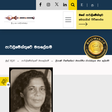
E
|
த
|
මගේ පාර්ලිමේන්තුව
මෙතැනින් පිවිසෙන්න
පාර්ලිමේන්තුවේ මහලේකම්
මුල් පිටුව
පාර්ලිමේන්තුවේ මහලේකම්
ප්‍රියාණි වි‌ජේ‌සේකර මහත්මිය (වැඩබලන මහ‌ ලේකම්)
02