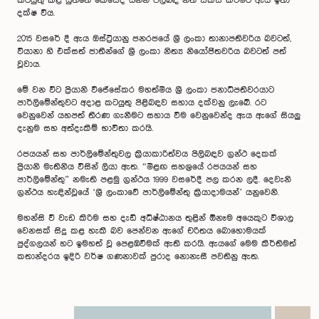
කටයුතු කළ යුත්තේ කෙසේද යන්න පිලිබඳ නීති සකස් කිරීමට ඇය ඉතා
දක්ෂ විය.
2015 වසරේ දී ඇය ඔස්ට්‍රියානු ජනරජයේ ශ්‍රී ලංකා තානාපතිවරිය බවටත්,
වියානා හි එක්සත් ජාතීන්ගේ ශ්‍රී ලංකා නිත්‍ය නියෝජිතවරිය බවටත් පත්
වූවාය.
මේ වන විට ප්‍රියානි විජේසේකර මහත්මිය ශ්‍රී ලංකා ජනාධිපතිවරයාට
පාර්ලිමේන්තුවට අදාළ කටයුතු පිළිබඳව සහාය දක්වනු ලැබේ. රට
වෙනුවෙන් යහපත් තීරණ ගැනීමට සහාය වීම වෙනුවෙන්ද ඇය ඇගේ සියලු
දැනුම සහ අත්දැකීම් භාවිතා කරයි.
රජයයන් සහ පාර්ලිමේන්තුවල ක්‍රියාකාරිත්වය පිලිබඳව ග්‍රන්ථ දෙකක්
ප්‍රියානි මැතිනිය විසින් ලියා ඇත. “මීළඟ සහශ්‍රයේ රජයයන් සහ
පාර්ලිමේන්තු” නමැති පළමු ග්‍රන්ථය 1999 වසරේදී පල කරන ලදී. දෙවැනි
ග්‍රන්ථය හැඳින්වූයේ ‘ශ්‍රී ලංකාවේ පාර්ලිමේන්තු ක්‍රියාදාමයන්’ යනුවෙනි.
මහන්සි වී වැඩ කිරිම සහ දැඩි අධිෂ්ඨානය තුළින් ඕනෑම අයෙකුට විශාල
වෙනසක් සිදු කළ හැකි බව පෙන්වන ඇගේ චරිතය බොහොමයක්
පුද්ගලයන් හට ඉමහත් වූ පෙළඹවීමක් ඇති කරයි. ඇයගේ මෙම කීර්තිමත්
කතාන්දරය ඉදිරි වර්ෂ ගණනාවක් පුරාද නොනැසී පවතිනු ඇත.