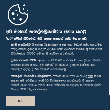
මුල් පිටුව
පාර්ලිමේන්තු ජංගම යෙදුම
අපි ඔබගේ පෞද්ගලිකත්වය අගය කරමු
"හරි" ක්ලික් කිරීමෙන්, ඔබ පහත සඳහන් දේට එකඟ වේ:
සැසි ලුහුබැඳීම (Session Tracking):
පහසු සහ වඩාත් පුද්ගලාරෝපිත
අත්දැකීමක් ලබාදීම සඳහා අපගේ වෙබ් අඩවියේ ඔබගේ ක්‍රියාකාරකම්
නිරීක්ෂණය කිරීමට අපි සැසි භාවිතා කරන්නෙමු.
අප හා සම්බන්ධ වී සිටින්න :
දත්ත සටහන් කිරීම:
අපගේ සේවාවන්හි ආරක්ෂාව සහ ක්‍රියාකාරීත්වය
සහතික කිරීම සඳහා අපි ඔබගේ IP ලිපිනය, උපාංග විස්තර සහ
අනෙකුත් අදාළ දත්ත සටහන් කරගන්නෙමු.
සම්මාන
පරිශීලක හැසිරීම් විශ්ලේෂණය:
අපගේ වෙබ් අඩවිය වැඩිදියුණු කිරීම
සඳහා අපි පරිශීලක හැසිරීම විශ්ලේෂණය කරන්නෙමු. ඒ සඳහා
අපගේ වෙබ් අඩවිය සමඟ ඔබේ අන්තර්ක්‍රියා පිළිබඳ නිර්නාමික දත්ත
පෞද්ගලිකත්ව ප්‍රතිපත්තිය
එකතු කිරීම සිදු කරන්නෙමු.
© ශ්‍රී ලංකා පාර්ලි‌මේන්තුව.
හරි
සියලු හිමිකම් ඇවිරිණි.
නිර්මාණය සහ සංවර්ධනය
TekGeeks