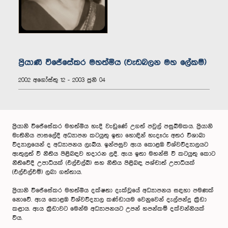
ප්‍රියාණි වි‌ජේ‌සේකර මහත්මිය (වැඩබලන මහ‌ ලේකම්)
2002 අ‌ගෝස්තු 12 - 2003 ජුනි 04
ප්‍රියානි විජේසේකර මහත්මිය හැදී වැඩුණේ උගත් පවුල් පසුබිමකය. ප්‍රියානි
මැතිනිය පාසලේදී අධ්‍යාපන කටයුතු ඉතා හොඳින් හැදෑරු අතර විශාඛා
විද්‍යාලයෙන් ද අධ්‍යාපනය ලැබීය. ඉන්පසුව ඇය කොළඹ විශ්වවිද්‍යාලයට
ඇතුලත් වී නීතිය පිළිබඳව හදාරන ලදී. ඇය ඉතා මහන්සි වී කටයුතු කොට
නීතිවේදී උපාධියක් (එල්එල්බී) සහ නීතිය පිළිබඳ පශ්චාත් උපාධියක්
(එල්එල්එම්) ලබා ගත්තාය.
ප්‍රියානි විජේසේකර මහත්මිය දක්ෂතා දැක්වූයේ අධ්‍යාපනය සඳහා පමණක්
නොවේ. ඇය කොළඹ විශ්වවිද්‍යාල කණ්ඩායම වෙනුවෙන් දැල්පන්දු ක්‍රීඩා
කළාය. ඇය ක්‍රීඩාවට මෙන්ම අධ්‍යාපනයට උපන් හපන්කම් දක්වන්නියක්
විය.