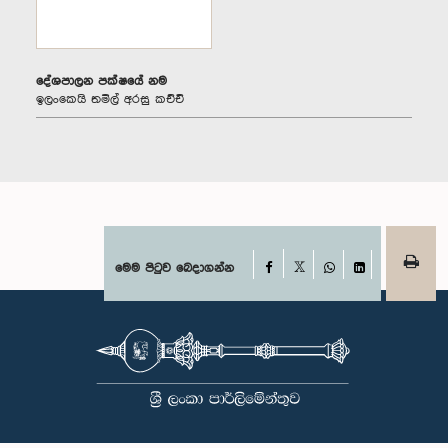
දේශපාලන පක්ෂයේ නම
ඉලංකෙයි තමිල් අරසු කච්චි
Facebook
මෙම පිටුව බෙදාගන්න
X
WhatsApp
LinkedIn