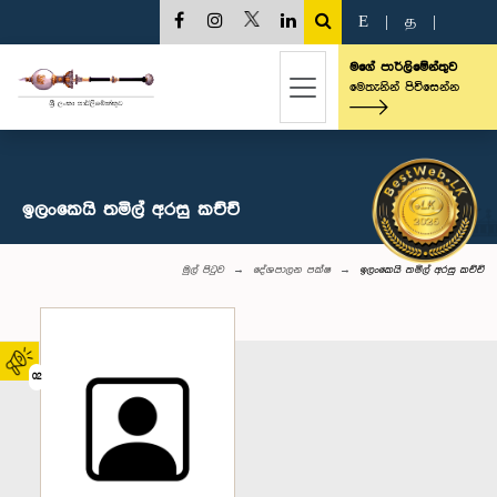
E
|
த
|
මගේ පාර්ලිමේන්තුව
මෙතැනින් පිවිසෙන්න
ඉලංකෙයි තමිල් අරසු කච්චි
මුල් පිටුව
දේශපාලන පක්ෂ
ඉලංකෙයි තමිල් අරසු කච්චි
02