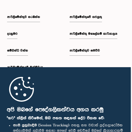
පාර්ලි‌මේන්තුව නරඹන්න
පාර්ලිමේන්තුවේ කටයුතු
දැනුමට
පාර්ලිමේන්තු මහලේකම් කාර්යාලය
සම්බන්ධ වන්න
පාර්ලිමේන්තුව සජීවීව
පාර්ලි‌මේන්තුවේ මන්ත්‍රීවරු
මුල් පිටුව
පාර්ලිමේන්තු ජංගම යෙදුම
අපි ඔබගේ පෞද්ගලිකත්වය අගය කරමු
"හරි" ක්ලික් කිරීමෙන්, ඔබ පහත සඳහන් දේට එකඟ වේ:
සැසි ලුහුබැඳීම (Session Tracking):
පහසු සහ වඩාත් පුද්ගලාරෝපිත
අත්දැකීමක් ලබාදීම සඳහා අපගේ වෙබ් අඩවියේ ඔබගේ ක්‍රියාකාරකම්