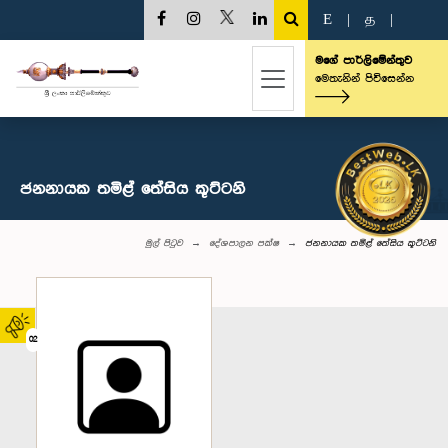
E
|
த
|
මගේ පාර්ලිමේන්තුව
මෙතැනින් පිවිසෙන්න
ජනනායක තමිළ් තේසිය කූට්ටනි
මුල් පිටුව
දේශපාලන පක්ෂ
ජනනායක තමිළ් තේසිය කූට්ටනි
02