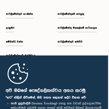
පාර්ලි‌මේන්තුව නරඹන්න
පාර්ලිමේන්තුවේ කටයුතු
දැනුමට
පාර්ලිමේන්තු මහලේකම් කාර්යාලය
සම්බන්ධ වන්න
පාර්ලිමේන්තුව සජීවීව
පාර්ලි‌මේන්තුවේ මන්ත්‍රීවරු
මුල් පිටුව
පාර්ලිමේන්තු ජංගම යෙදුම
අපි ඔබගේ පෞද්ගලිකත්වය අගය කරමු
"හරි" ක්ලික් කිරීමෙන්, ඔබ පහත සඳහන් දේට එකඟ වේ:
සැසි ලුහුබැඳීම (Session Tracking):
පහසු සහ වඩාත් පුද්ගලාරෝපිත
අත්දැකීමක් ලබාදීම සඳහා අපගේ වෙබ් අඩවියේ ඔබගේ ක්‍රියාකාරකම්