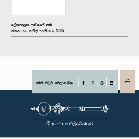
දේශපාලන පක්ෂයේ නම
ජනනායක තමිළ් තේසිය කූට්ටනි
Facebook
මෙම පිටුව බෙදාගන්න
X
WhatsApp
LinkedIn