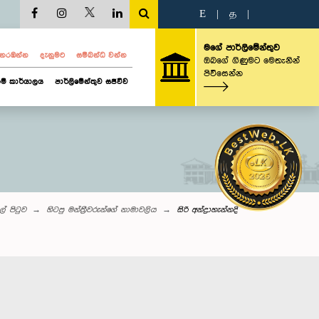
E
|
த
|
මගේ පාර්ලිමේන්තුව
ව නරඹන්න
දැනුමට
සම්බන්ධ වන්න
ඔබගේ ගිණුමට මෙතැනින්
පිවිසෙන්න
ම් කාර්යාලය
පාර්ලිමේන්තුව සජීවීව
ුල් පිටුව
හිටපු මන්ත්‍රීවරුන්ගේ නාමාවලිය
සිරි අන්ද්‍රාහැන්නදි