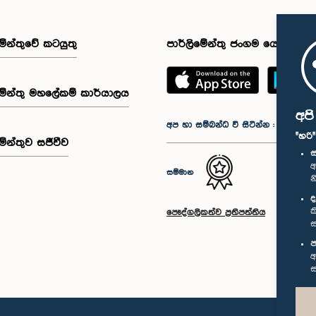
මේන්තුවේ කටයුතු
පාර්ලිමේන්තු ජංගම යෙදුම
මේන්තු මහලේකම් කාර්යාලය
අප
අප හා සම්බන්ධ වී සිටින්න :
"හරි
මේන්තුව සජීවීව
ස
අ
සම්මාන
න
ද
ක
පෞද්ගලිකත්ව ප්‍රතිපත්තිය
ස
ප
අ
ස