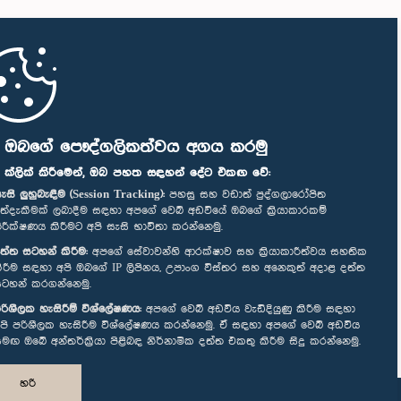
ි ඔබගේ පෞද්ගලිකත්වය අගය කරමු
" ක්ලික් කිරීමෙන්, ඔබ පහත සඳහන් දේට එකඟ වේ:
ැසි ලුහුබැඳීම (Session Tracking):
පහසු සහ වඩාත් පුද්ගලාරෝපිත
ත්දැකීමක් ලබාදීම සඳහා අපගේ වෙබ් අඩවියේ ඔබගේ ක්‍රියාකාරකම්
ිරීක්ෂණය කිරීමට අපි සැසි භාවිතා කරන්නෙමු.
ත්ත සටහන් කිරීම:
අපගේ සේවාවන්හි ආරක්ෂාව සහ ක්‍රියාකාරීත්වය සහතික
ිරීම සඳහා අපි ඔබගේ IP ලිපිනය, උපාංග විස්තර සහ අනෙකුත් අදාළ දත්ත
ටහන් කරගන්නෙමු.
රිශීලක හැසිරීම් විශ්ලේෂණය:
අපගේ වෙබ් අඩවිය වැඩිදියුණු කිරීම සඳහා
පි පරිශීලක හැසිරීම විශ්ලේෂණය කරන්නෙමු. ඒ සඳහා අපගේ වෙබ් අඩවිය
මඟ ඔබේ අන්තර්ක්‍රියා පිළිබඳ නිර්නාමික දත්ත එකතු කිරීම සිදු කරන්නෙමු.
හරි
නිර්මාණය සහ සංවර්ධනය
TekGeeks