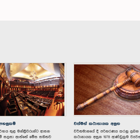
හසුකම්
වත්මන් කථානායක අසුන
්භය තුළ මන්ත්‍රීවරුන්ට ආසන
වර්තමානයේ දී පරිහරණය කරනු ලබන
් සලසා ඇත්‌තේ ‌මේස සහිතව
කථානායක අසුන 1978 ආණ්ඩුක්‍රම ව්‍යව