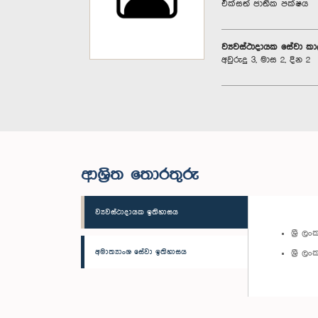
එක්සත් ජාතික පක්ෂය
ව්‍යවස්ථාදායක සේවා ක
අවුරුදු 3, මාස 2, දින 2
ආශ්‍රිත තොරතුරු
ව්‍යවස්ථාදායක ඉතිහාසය
ශ්‍රී 
අමාත්‍යාංශ සේවා ඉතිහාසය
ශ්‍රී 