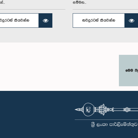
්...
සම්මත...
වදුරටත් කියවන්න
තවදුරටත් කියවන්න
මෙම පි