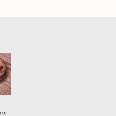
ස්ථාව