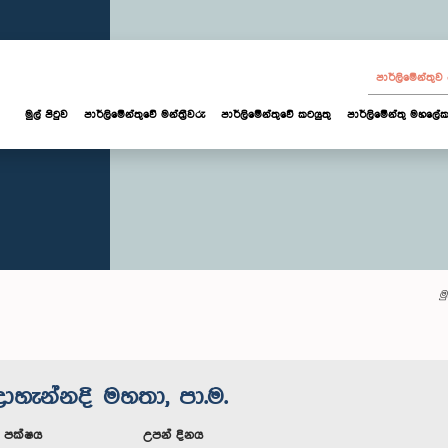
පාර්ලි‌මේන්තු
මුල් පිටුව
පාර්ලි‌මේන්තුවේ මන්ත්‍රීවරු
පාර්ලිමේන්තුවේ කටයුතු
පාර්ලිමේන්තු මහලේක
ම
්‍රාහැන්නදි මහතා, පා.ම.
ූ පක්ෂය
උපන් දිනය