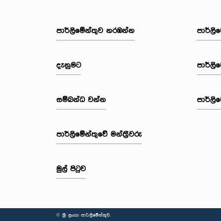
පාර්ලි‌මේන්තුව නරඹන්න
පාර්ලි
දැනුමට
පාර්ලි
සම්බන්ධ වන්න
පාර්ලි
පාර්ලි‌මේන්තුවේ මන්ත්‍රීවරු
මුල් පිටුව
© ශ්‍රී ලංකා පාර්ලි‌මේන්තුව.