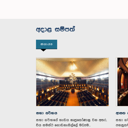
අදාළ සම්පත්
ඡායාරූප
සභා ගර්භය
ආසන ප
සභා ගර්භ‌යේ හැඩය ඝෘජු‌‌කෝණාඝ්‍ර වන අතර,
සභා ගර
එය සමස්ථ ‌ගොඩනැගිල්‌ලේ මධ්‍යම...
පහසුකම