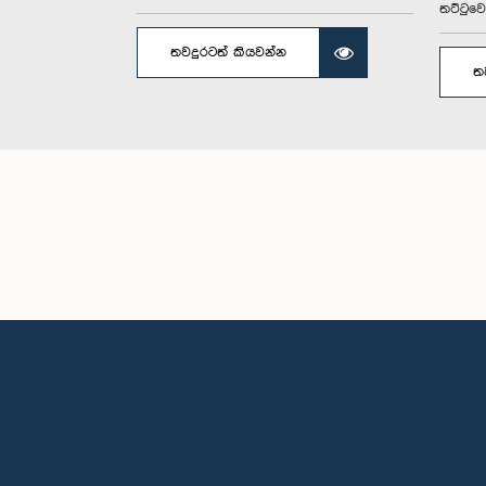
තට්ටු‌වෙන
තවදුරටත් කියවන්න
ත