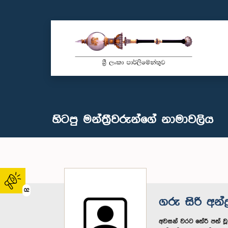
හිටපු මන්ත්‍රීවරුන්ගේ නාමාවලිය
02
ගරු සිරි අන්ද
අවසන් වරට තේරී පත් ව