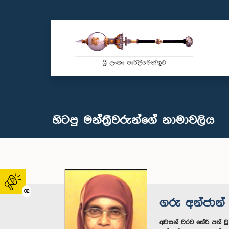
හිටපු මන්ත්‍රීවරුන්ගේ නාමාවලිය
02
ගරු අන්ජාන් 
අවසන් වරට තේරී පත් ව