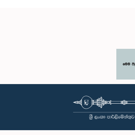
මෙම පි