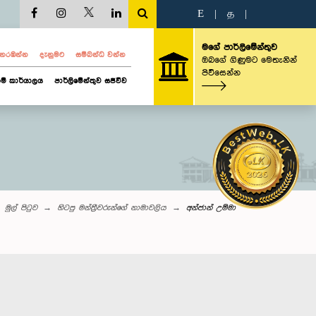
E
|
த
|
මගේ පාර්ලිමේන්තුව
ව නරඹන්න
දැනුමට
සම්බන්ධ වන්න
ඔබගේ ගිණුමට මෙතැනින්
පිවිසෙන්න
ම් කාර්යාලය
පාර්ලිමේන්තුව සජීවීව
මුල් පිටුව
හිටපු මන්ත්‍රීවරුන්ගේ නාමාවලිය
අන්ජාන් උම්මා