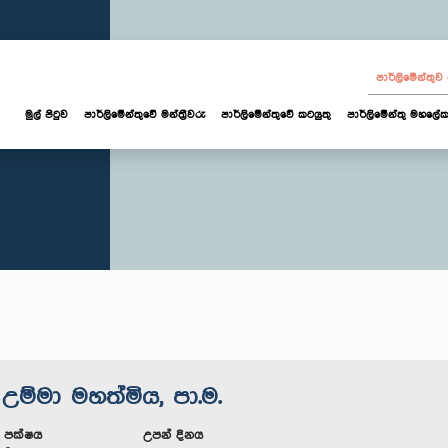
පාර්ලි‌මේන්තු
මුල් පිටුව
පාර්ලි‌මේන්තුවේ මන්ත්‍රීවරු
පාර්ලිමේන්තුවේ කටයුතු
පාර්ලිමේන්තු මහලේක
උම්මා මහත්මිය, පා.ම.
ූ පක්ෂය
උපන් දිනය