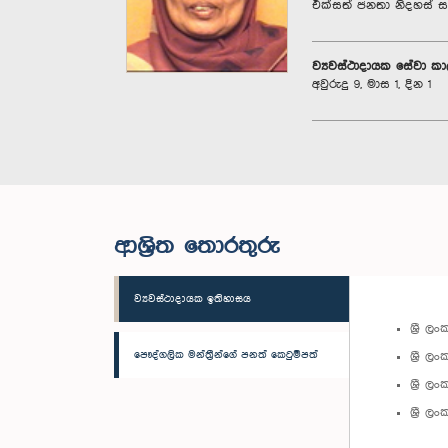
එක්සත් ජනතා නිදහස් 
ව්‍යවස්ථාදායක සේවා ක
අවුරුදු 9, මාස 1, දින 1
ආශ්‍රිත තොරතුරු
ව්‍යවස්ථාදායක ඉතිහාසය
ශ්‍රී 
පෞද්ගලික මන්ත්‍රීන්ගේ පනත් කෙටුම්පත්
ශ්‍රී 
ශ්‍රී 
ශ්‍රී 