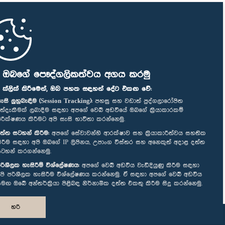
ි ඔබගේ පෞද්ගලිකත්වය අගය කරමු
" ක්ලික් කිරීමෙන්, ඔබ පහත සඳහන් දේට එකඟ වේ:
ැසි ලුහුබැඳීම (Session Tracking):
පහසු සහ වඩාත් පුද්ගලාරෝපිත
ත්දැකීමක් ලබාදීම සඳහා අපගේ වෙබ් අඩවියේ ඔබගේ ක්‍රියාකාරකම්
ිරීක්ෂණය කිරීමට අපි සැසි භාවිතා කරන්නෙමු.
ත්ත සටහන් කිරීම:
අපගේ සේවාවන්හි ආරක්ෂාව සහ ක්‍රියාකාරීත්වය සහතික
ිරීම සඳහා අපි ඔබගේ IP ලිපිනය, උපාංග විස්තර සහ අනෙකුත් අදාළ දත්ත
ටහන් කරගන්නෙමු.
රිශීලක හැසිරීම් විශ්ලේෂණය:
අපගේ වෙබ් අඩවිය වැඩිදියුණු කිරීම සඳහා
පි පරිශීලක හැසිරීම විශ්ලේෂණය කරන්නෙමු. ඒ සඳහා අපගේ වෙබ් අඩවිය
මඟ ඔබේ අන්තර්ක්‍රියා පිළිබඳ නිර්නාමික දත්ත එකතු කිරීම සිදු කරන්නෙමු.
හරි
නිර්මාණය සහ සංවර්ධනය
TekGeeks