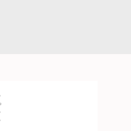
)
)
)
)