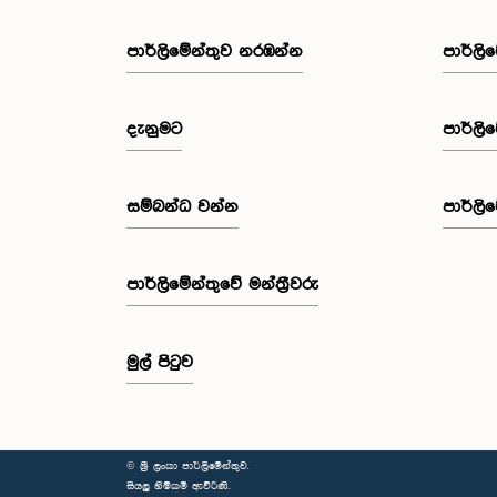
පාර්ලි‌මේන්තුව නරඹන්න
පාර්ලි
දැනුමට
පාර්ලි
සම්බන්ධ වන්න
පාර්ලි
පාර්ලි‌මේන්තුවේ මන්ත්‍රීවරු
මුල් පිටුව
© ශ්‍රී ලංකා පාර්ලි‌මේන්තුව.
සියලු හිමිකම් ඇවිරිණි.