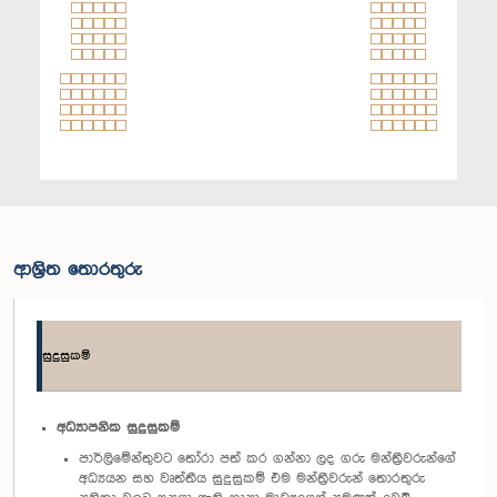
ආශ්‍රිත තොරතුරු
සුදුසුකම්
අධ්‍යාපනික සුදුසුකම්
පාර්ලිමේන්තුවට තෝරා පත් කර ගන්නා ලද ගරු මන්ත්‍රීවරුන්ගේ
අධ්‍යයන සහ වෘත්තීය සුදුසුකම් එම මන්ත්‍රීවරුන් තොරතුරු