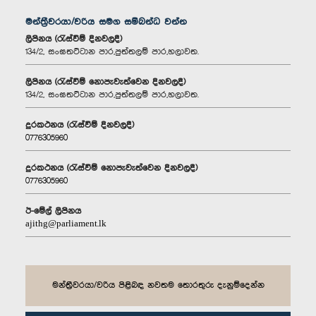
මන්ත්‍රීවරයා/වරිය සමග සම්බන්ධ වන්න
ලිපිනය (රැස්වීම් දිනවලදී)
134/2, සංඝතට්ටාන පාර,පුත්තලම් පාර,හලාවත.
ලිපිනය (රැස්වීම් නොපැවැත්වෙන දිනවලදී)
134/2, සංඝතට්ටාන පාර,පුත්තලම් පාර,හලාවත.
දුරකථනය (රැස්වීම් දිනවලදී)
0776305960
දුරකථනය (රැස්වීම් නොපැවැත්වෙන දිනවලදී)
0776305960
ඊ-මේල් ලිපිනය
ajithg@parliament.lk
මන්ත්‍රීවරයා/වරිය පිළිබඳ නවතම තොරතුරු දැනුම්දෙන්න