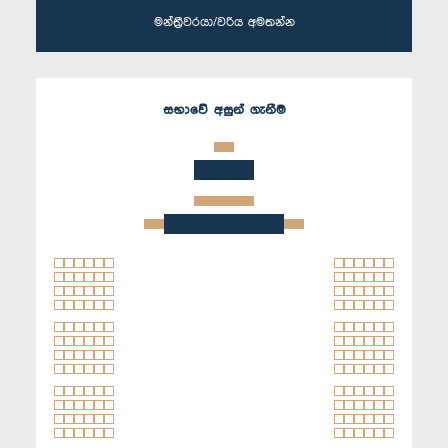
මන්ත්‍රීවරයා/වරිය අමතන්න
සභාවේ අසුන් ගැනීම