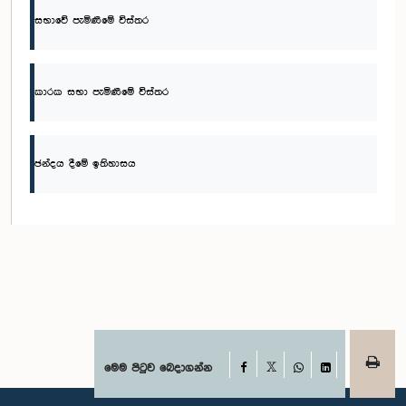
සභාවේ පැමිණීමේ විස්තර
කාරක සභා පැමිණීමේ විස්තර
ඡන්දය දීමේ ඉතිහාසය
Facebook
මෙම පිටුව බෙදාගන්න
X
WhatsApp
LinkedIn