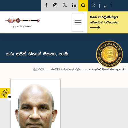
E
|
த
|
මගේ පාර්ලිමේන්තුව
මෙතැනින් පිවිසෙන්න
ගරු අජිත් ගිහාන් මහතා, පා.ම.
මුල් පිටුව
මන්ත්‍රීවරුන්‌ගේ නාමාවලිය
ගරු අජිත් ගිහාන් මහතා, පා.ම.
02