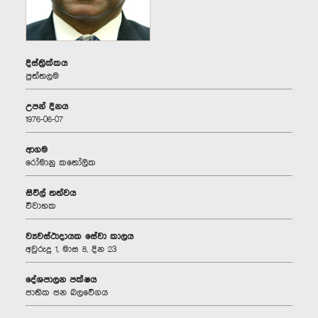
දිස්ත්‍රික්කය
පුත්තලම
උපන් දිනය
1976-06-07
ආගම
රෝමානු කතෝලික
සිවිල් තත්වය
විවාහක
ව්‍යවස්ථාදායක සේවා කාලය
අවුරුදු 1, මාස 8, දින 23
දේශපාලන පක්ෂය
ජාතික ජන බලවේගය