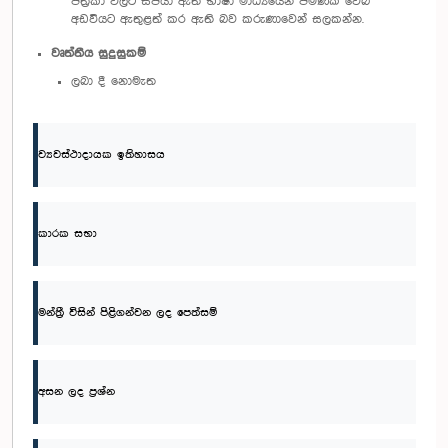
පත්‍රිකා වලට සපයා ඇති භාෂා මාධ්‍යයෙන් පමණක් වෙබ්
අඩවියට ඇතුළත් කර ඇති බව කරුණාවෙන් සලකන්න.
වෘත්තීය සුදුසුකම්
ලබා දී නොමැත
ව්‍යවස්ථාදායක ඉතිහාසය
කාරක සභා
මන්ත්‍රී විසින් පිළිගන්වන ලද පෙත්සම්
අසන ලද ප්‍රශ්න