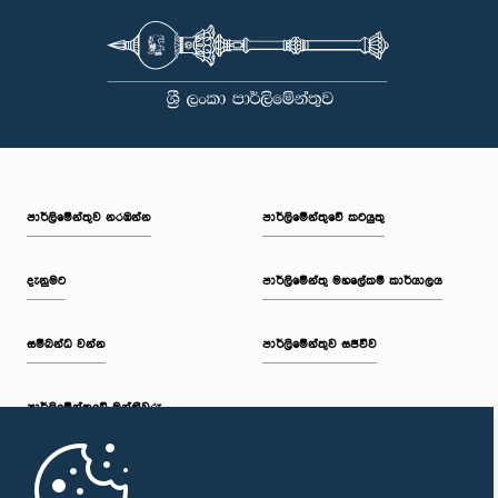
පාර්ලි‌මේන්තුව නරඹන්න
පාර්ලිමේන්තුවේ කටයුතු
දැනුමට
පාර්ලිමේන්තු මහලේකම් කාර්යාලය
සම්බන්ධ වන්න
පාර්ලිමේන්තුව සජීවීව
පාර්ලි‌මේන්තුවේ මන්ත්‍රීවරු
මුල් පිටුව