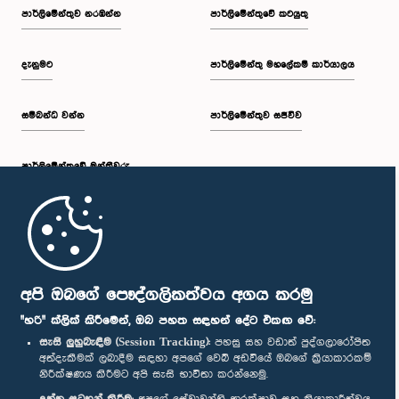
පාර්ලි‌මේන්තුව නරඹන්න
පාර්ලිමේන්තුවේ කටයුතු
දැනුමට
පාර්ලිමේන්තු මහලේකම් කාර්යාලය
සම්බන්ධ වන්න
පාර්ලිමේන්තුව සජීවීව
පාර්ලි‌මේන්තුවේ මන්ත්‍රීවරු
මුල් පිටුව
පාර්ලිමේන්තු ජංගම යෙදුම
අපි ඔබගේ පෞද්ගලිකත්වය අගය කරමු
"හරි" ක්ලික් කිරීමෙන්, ඔබ පහත සඳහන් දේට එකඟ වේ:
සැසි ලුහුබැඳීම (Session Tracking):
පහසු සහ වඩාත් පුද්ගලාරෝපිත
අත්දැකීමක් ලබාදීම සඳහා අපගේ වෙබ් අඩවියේ ඔබගේ ක්‍රියාකාරකම්
නිරීක්ෂණය කිරීමට අපි සැසි භාවිතා කරන්නෙමු.
අප හා සම්බන්ධ වී සිටින්න :