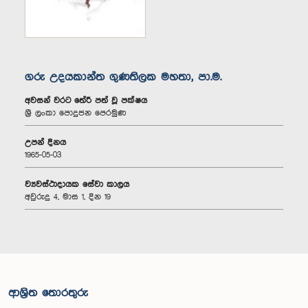
ගරු උදයකාන්ත ගුණතිලක මහතා, පා.ම.
අවසන් වරට තේරී පත් වූ පක්ෂය
ශ්‍රී ලංකා පොදුජන පෙරමුණ
උපන් දිනය
1965-05-03
ව්‍යවස්ථාදායක සේවා කාලය
අවුරුදු 4, මාස 1, දින 19
ආශ්‍රිත තොරතුරු