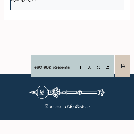
දේශපාලන දිවිය
Facebook
මෙම පිටුව බෙදාගන්න
X
WhatsApp
LinkedIn