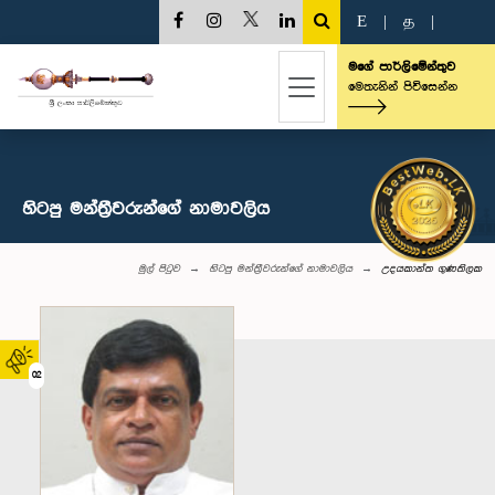
E
|
த
|
මගේ පාර්ලිමේන්තුව
මෙතැනින් පිවිසෙන්න
හිටපු මන්ත්‍රීවරුන්ගේ නාමාවලිය
මුල් පිටුව
හිටපු මන්ත්‍රීවරුන්ගේ නාමාවලිය
උදයකාන්ත ගුණතිලක
02