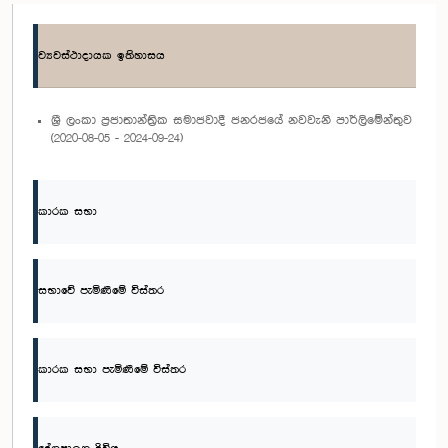
ව්‍යවස්ථාදායක ඉතිහාසය
ශ්‍රී ලංකා ප්‍රජාතාන්ත්‍රික සමාජවාදී ජනරජයේ නවවැනි පාර්ලිමේන්තුව
(2020-08-05 - 2024-09-24)
කාරක සභා
සභාවේ පැමිණීමේ විස්තර
කාරක සභා පැමිණීමේ විස්තර