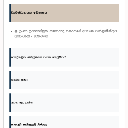
ව්‍යවස්ථාදායක ඉතිහාසය
ශ්‍රී ලංකා ප්‍රජාතාන්ත්‍රික සමාජවාදී ජනරජයේ අටවැනි පාර්ලිමේන්තුව
(2015-08-21 - 2018-01-18)
පෞද්ගලික මන්ත්‍රීන්ගේ පනත් කෙටුම්පත්
කාරක සභා
අසන ලද ප්‍රශ්න
සභාවේ පැමිණීමේ විස්තර