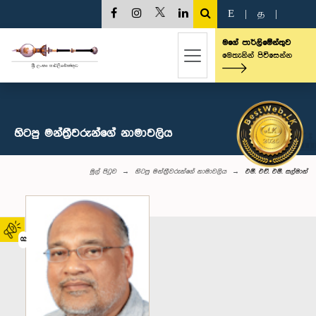
E
|
த
|
මගේ පාර්ලිමේන්තුව
මෙතැනින් පිවිසෙන්න
හිටපු මන්ත්‍රීවරුන්ගේ නාමාවලිය
මුල් පිටුව
හිටපු මන්ත්‍රීවරුන්ගේ නාමාවලිය
එම්. එච්. එම්. සල්මාන්
02