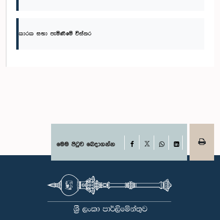
කාරක සභා පැමිණීමේ විස්තර
Facebook
මෙම පිටුව බෙදාගන්න
X
WhatsApp
LinkedIn