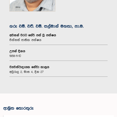
ගරු එම්. එච්. එම්. සල්මාන් මහතා, පා.ම.
අවසන් වරට තේරී පත් වූ පක්ෂය
එක්සත් ජාතික පක්ෂය
උපන් දිනය
1958-11-10
ව්‍යවස්ථාදායක සේවා කාලය
අවුරුදු 2, මාස 4, දින 27
ආශ්‍රිත තොරතුරු