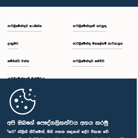
පාර්ලි‌මේන්තුව නරඹන්න
පාර්ලිමේන්තුවේ කටයුතු
දැනුමට
පාර්ලිමේන්තු මහලේකම් කාර්යාලය
සම්බන්ධ වන්න
පාර්ලිමේන්තුව සජීවීව
පාර්ලි‌මේන්තුවේ මන්ත්‍රීවරු
මුල් පිටුව
පාර්ලිමේන්තු ජංගම යෙදුම
අපි ඔබගේ පෞද්ගලිකත්වය අගය කරමු
"හරි" ක්ලික් කිරීමෙන්, ඔබ පහත සඳහන් දේට එකඟ වේ: