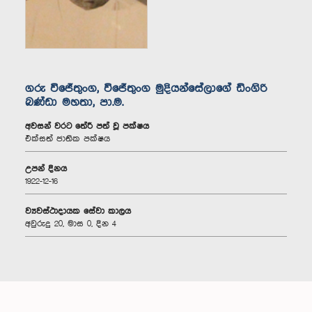
ගරු විජේතුංග, විජේතුංග මුදියන්සේලාගේ ඩිංගිරි
බණ්ඩා මහතා, පා.ම.
අවසන් වරට තේරී පත් වූ පක්ෂය
එක්සත් ජාතික පක්ෂය
උපන් දිනය
1922-12-16
ව්‍යවස්ථාදායක සේවා කාලය
අවුරුදු 20, මාස 0, දින 4