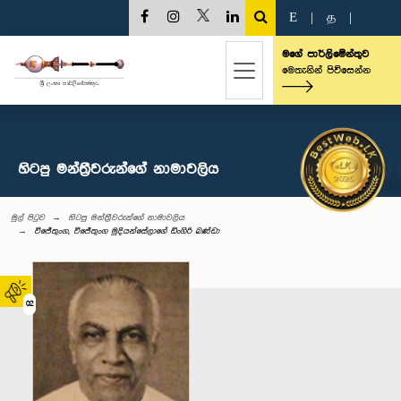
E
|
த
|
මගේ පාර්ලිමේන්තුව
මෙතැනින් පිවිසෙන්න
හිටපු මන්ත්‍රීවරුන්ගේ නාමාවලිය
මුල් පිටුව
හිටපු මන්ත්‍රීවරුන්ගේ නාමාවලිය
විජේතුංග, විජේතුංග මුදියන්සේලාගේ ඩිංගිරි බණ්ඩා
02