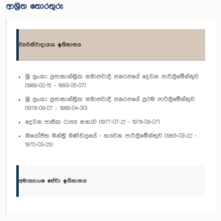
ආශ්‍රිත තොරතුරු
ව්‍යවස්ථාදායක ඉතිහාසය
ශ්‍රී ලංකා ප්‍රජාතාන්ත්‍රික සමාජවාදී ජනරජයේ දෙවන පාර්ලිමේන්තුව
(1989-02-15 - 1993-05-07)
ශ්‍රී ලංකා ප්‍රජාතාන්ත්‍රික සමාජවාදී ජනරජයේ ප්‍රථම පාර්ලිමේන්තුව
(1978-09-07 - 1988-04-30)
දෙවන ජාතික රාජ්‍ය සභාව (1977-07-21 - 1978-09-07)
නියෝජිත මන්ත්‍රි මණ්ඩලයේ - හයවන පාර්ලිමේන්තුව (1965-03-22 -
1970-03-25)
අමාත්‍යාංශ සේවා ඉතිහාසය