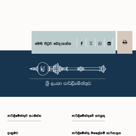
Facebook
මෙම පිටුව බෙදාගන්න
X
WhatsApp
LinkedIn
පාර්ලි‌මේන්තුව නරඹන්න
පාර්ලිමේන්තුවේ කටයුතු
දැනුමට
පාර්ලිමේන්තු මහලේකම් කාර්යාලය