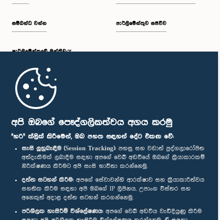
සම්බන්ධ වන්න
පාර්ලිමේන්තුව සජීවීව
පාර්ලි‌මේන්තුවේ මන්ත්‍රීවරු
මුල් පිටුව
පාර්ලිමේන්තු ජංගම යෙදුම
අපි ඔබගේ පෞද්ගලිකත්වය අගය කරමු
"හරි" ක්ලික් කිරීමෙන්, ඔබ පහත සඳහන් දේට එකඟ වේ:
සැසි ලුහුබැඳීම (Session Tracking):
පහසු සහ වඩාත් පුද්ගලාරෝපිත
අත්දැකීමක් ලබාදීම සඳහා අපගේ වෙබ් අඩවියේ ඔබගේ ක්‍රියාකාරකම්
නිරීක්ෂණය කිරීමට අපි සැසි භාවිතා කරන්නෙමු.
අප හා සම්බන්ධ වී සිටින්න :
දත්ත සටහන් කිරීම:
අපගේ සේවාවන්හි ආරක්ෂාව සහ ක්‍රියාකාරීත්වය
සහතික කිරීම සඳහා අපි ඔබගේ IP ලිපිනය, උපාංග විස්තර සහ
අනෙකුත් අදාළ දත්ත සටහන් කරගන්නෙමු.
සම්මාන
පරිශීලක හැසිරීම් විශ්ලේෂණය:
අපගේ වෙබ් අඩවිය වැඩිදියුණු කිරීම