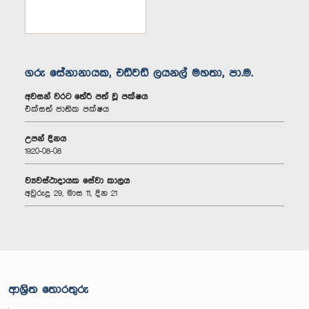
ගරු සේනානායක, එඩ්වඩ් ලයනල් මහතා, පා.ම.
අවසන් වරට තේරී පත් වූ පක්ෂය
එක්සත් ජාතික පක්ෂය
උපන් දිනය
1920-08-08
ව්‍යවස්ථාදායක සේවා කාලය
අවුරුදු 29, මාස 11, දින 21
ආශ්‍රිත තොරතුරු