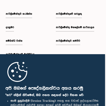
පාර්ලි‌මේන්තුව නරඹන්න
පාර්ලිමේන්තුවේ කටයුතු
දැනුමට
පාර්ලිමේන්තු මහලේකම් කාර්යාලය
සම්බන්ධ වන්න
පාර්ලිමේන්තුව සජීවීව
පාර්ලි‌මේන්තුවේ මන්ත්‍රීවරු
මුල් පිටුව
පාර්ලිමේන්තු ජංගම යෙදුම
අපි ඔබගේ පෞද්ගලිකත්වය අගය කරමු
"හරි" ක්ලික් කිරීමෙන්, ඔබ පහත සඳහන් දේට එකඟ වේ:
සැසි ලුහුබැඳීම (Session Tracking):
පහසු සහ වඩාත් පුද්ගලාරෝපිත
අත්දැකීමක් ලබාදීම සඳහා අපගේ වෙබ් අඩවියේ ඔබගේ ක්‍රියාකාරකම්