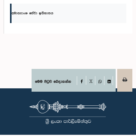
අමාත්‍යාංශ සේවා ඉතිහාසය
Facebook
මෙම පිටුව බෙදාගන්න
X
WhatsApp
LinkedIn