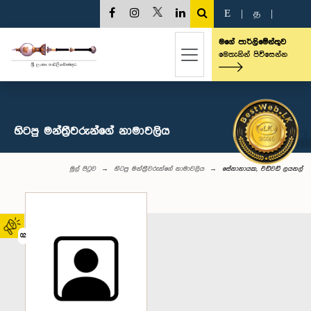
E
|
த
|
මගේ පාර්ලිමේන්තුව
මෙතැනින් පිවිසෙන්න
හිටපු මන්ත්‍රීවරුන්ගේ නාමාවලිය
මුල් පිටුව
හිටපු මන්ත්‍රීවරුන්ගේ නාමාවලිය
සේනානායක, එඩ්වඩ් ලයනල්
02